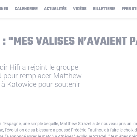
GNES
CALENDRIER
ACTUALITÉS
VIDÉOS
BILLETTERIE
FFBB ST
I : "MES VALISES N’AVAIENT 
ir Hifi a rejoint le groupe
ard pour remplacer Matthew
é à Katowice pour soutenir
 l’Espagne, une simple béquille, Matthew Strazel a de nouveau pris un imp
l’évolution de sa blessure a poussé Frédéric Fauthoux à faire le choix dif
 me l’a annoncé après le match à Athènes"
, explique Strazel.
"Je m’étais prép