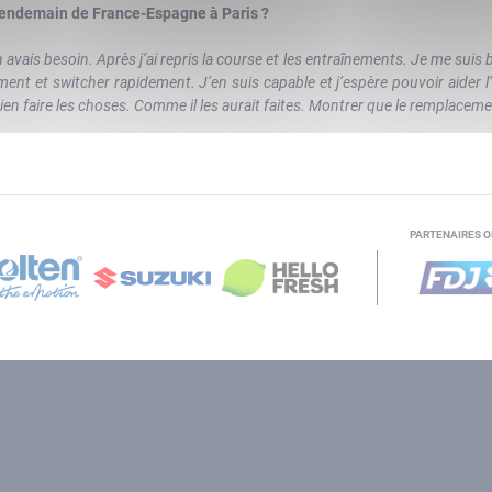
 lendemain de France-Espagne à Paris ?
avais besoin. Après j’ai repris la course et les entraînements. Je me suis
lement et switcher rapidement. J’en suis capable et j’espère pouvoir aid
bien faire les choses. Comme il les aurait faites. Montrer que le remplacem
PARTENAIRES O