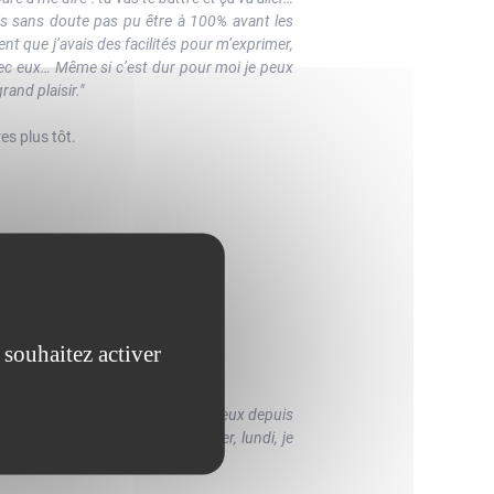
is sans doute pas pu être à 100% avant les
ent que j’avais des facilités pour m’exprimer,
avec eux… Même si c’est dur pour moi je peux
rand plaisir."
es plus tôt.
ster là toute l’année.
 souhaitez activer
s à suivre l’équipe, j’étais avec eux depuis
prendre avec Paris Basketball, hier, lundi, je
ipiers.