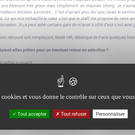
s une blessure très grave mais simplement un mauvais timing. Je n’aura
 meilleure décision à prendre… C’est d’autant plus dur que j’avais le sentim
el. Ce qui m’a réchauffé le cœur c’est que le staff me propose de venir 
l’occasion. Si ça peut aider certains gars de m’avoir à côté d’eux c’est avec g
onc retrouvé son remplaçant, Nadir Hifi, débarqué de Paris quelques heur
étaient-elles prêtes pour un éventuel retour en sélection ?
t prêtes à repartir.
ns ma chambre en me disant : soit je vais en avoir besoin, soit elles vont re
es cookies et vous donne le contrôle sur ceux que vous
ipe de France ?
ntre l’Espagne donc le staff m’avait demandé de me tenir prêt. Je continuai
Tout accepter
Tout refuser
Personnaliser
squ’on m’avait prévenu mais je faisais comme si de rien n’était. J’allais re
t j’ai pris l’avion pour la Pologne et je n’ai même pas pu croiser mes coéqu