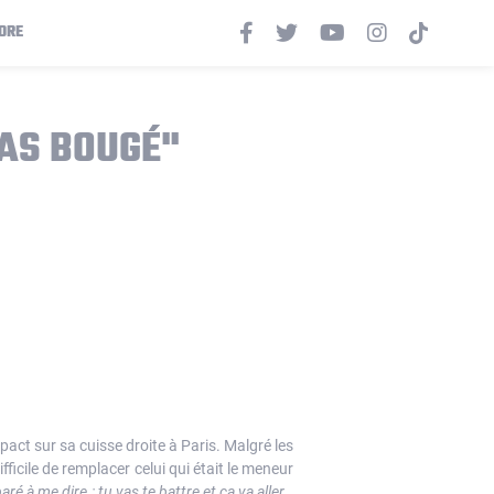
ORE
PAS BOUGÉ"
act sur sa cuisse droite à Paris. Malgré les
ficile de remplacer celui qui était le meneur
aré à me dire : tu vas te battre et ça va aller…