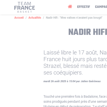
Panneau de gestion des cookies
EFFECTIF
CAMPA
Accueil
Actualités
Nadir Hifi : "Mes valises n’avaient pas bougé"
NADIR HIF
Laissé libre le 17 août, Nad
France huit jours plus t
Strazel, blessé mais rest
ses coéquipiers.
mardi 26 août 2025 à 15:04 par Julien Guérineau
Touché une première fois à Badalone, face à
soins prodigués pendant près d’une semaine, 
titulaire en début de préparation.
"Le staff