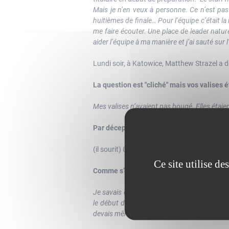
Mais je n’en veux à personne. Ce n’est pa
huitièmes de finale… Pour l’équipe c’était la
me faire écouter. Une place de leader natur
aider l’équipe à ma manière et j’ai sauté sur 
Lundi soir, à Katowice, Matthew Strazel a d
La question est "cliché" mais vos valises 
Mes valises n’avaient pas bougé. Elles étaien
Par déception ou par anticipation ?
(il sourit)
Un peu des deux. Je les ai mises da
Ce site utilise d
Comme s’est organisé votre retour en Équ
Je savais que Matthew avait pris un coup co
le début donc c’était normal. J’y pensais pui
devais même faire un test d’effort. Finalemen