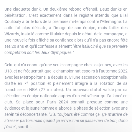
Une claquette dunk. Un deuxième rebond offensif. Deux dunks en
pénétration. C’est exactement dans le registre attendu que Bilal
Coulibaly a brillé lors de la première mi-temps contre l’Allemagne. La
suite fut plus délicate, à l’image de son équipe, mais l’ailier des
Wizards, installé comme titulaire depuis le début de la campagne, a
une nouvelle fois affiché sa confiance alors qu’il n’a pas encore fêté
ses 20 ans et qu’il confesse aisément
"être halluciné que sa première
compétition soit les Jeux Olympiques."
Celui qui n’a connu qu’une seule campagne chez les jeunes, avec les
U18, et ne fréquentait que le championnat espoirs à l’automne 2022
avec les Métropolitans, a depuis suivi une ascension exceptionnelle,
e
drafté en 7
position et pleinement intégré à la rotation de sa
franchise en NBA (27 minutes). Un nouveau statut validé par sa
sélection en équipe nationale auprès d’un entraîneur qui l’a lancé en
club. Sa place pour Paris 2024 sonnait presque comme une
évidence et le jeune homme a abordé la phase de sélection avec une
sérénité déconcertante.
"J’ai toujours été comme ça. Ça m’arrive de
stresser parfois mais quand ça arrive il ne se passe rien de bon, donc
j’évite
", sourit-il.