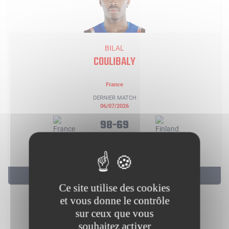
BILAL
COULIBALY
France
DERNIER MATCH
06/07/2026
98-69
3 PTS
2 REB
2 AST
5 DERNIERS MATCHS
Ce site utilise des cookies
et vous donne le contrôle
sur ceux que vous
souhaitez activer