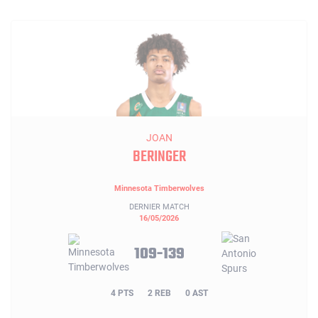
JOAN
BERINGER
Minnesota Timberwolves
DERNIER MATCH
16/05/2026
109-139
4 PTS
2 REB
0 AST