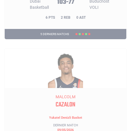
103-77
6 PTS
2 REB
0 AST
5 DERNIERS MATCHS
MALCOLM
CAZALON
Yukatel Denizli Basket
DERNIER MATCH
09/05/2026