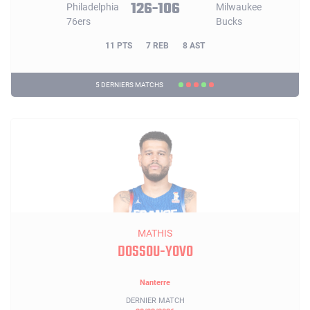
126-106
11 PTS
7 REB
8 AST
5 DERNIERS MATCHS
MATHIS
DOSSOU-YOVO
Nanterre
DERNIER MATCH