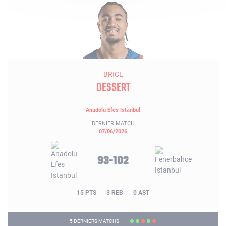
BRICE
DESSERT
Anadolu Efes Istanbul
DERNIER MATCH
07/06/2026
93-102
15 PTS
3 REB
0 AST
5 DERNIERS MATCHS