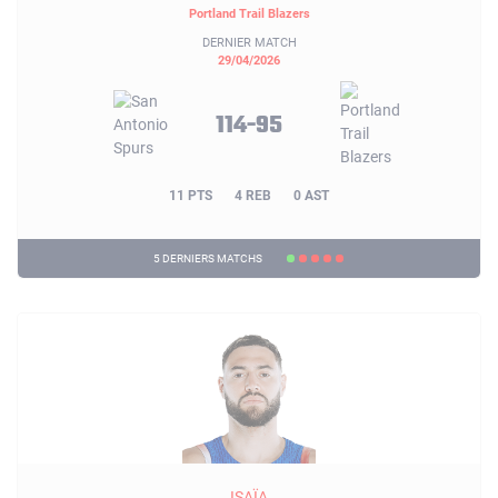
Portland Trail Blazers
DERNIER MATCH
29/04/2026
114-95
11 PTS
4 REB
0 AST
5 DERNIERS MATCHS
ISAÏA