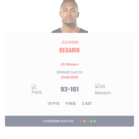
JUHANN
BEGARIN
AS Monaco
DERNIER MATCH
23/06/2026
92-101
18 PTS
9 REB
2 AST
5 DERNIERS MATCHS