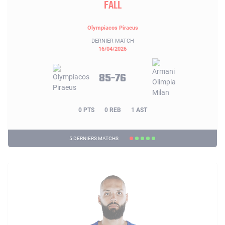
FALL
Olympiacos Piraeus
DERNIER MATCH
16/04/2026
85-76
0 PTS
0 REB
1 AST
5 DERNIERS MATCHS