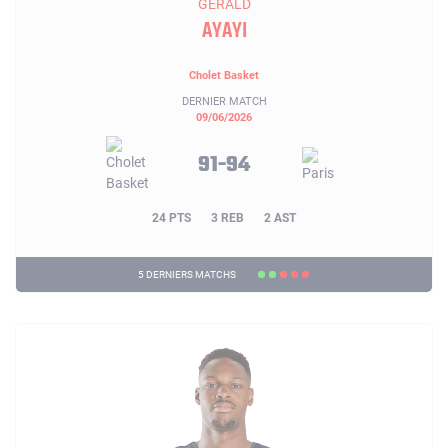
GERALD
AYAYI
Cholet Basket
DERNIER MATCH
09/06/2026
91-94
24 PTS
3 REB
2 AST
5 DERNIERS MATCHS