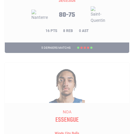
28/03/2026
80-75
16 PTS
8 REB
0 AST
5 DERNIERS MATCHS
NOA
ESSENGUE
Windy City Bulls