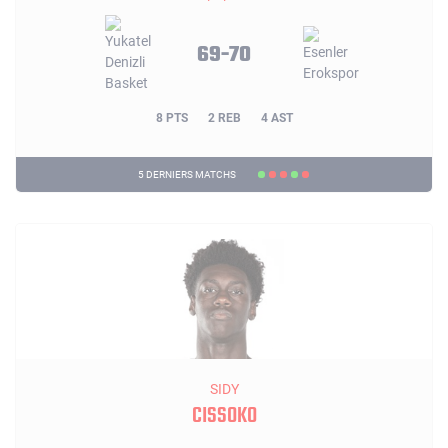
69-70
8 PTS
2 REB
4 AST
5 DERNIERS MATCHS
SIDY
CISSOKO