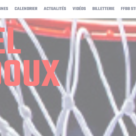
GNES
CALENDRIER
ACTUALITÉS
VIDÉOS
BILLETTERIE
FFBB ST
EL
DOUX