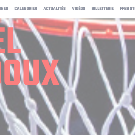
GNES
CALENDRIER
ACTUALITÉS
VIDÉOS
BILLETTERIE
FFBB ST
EL
DOUX