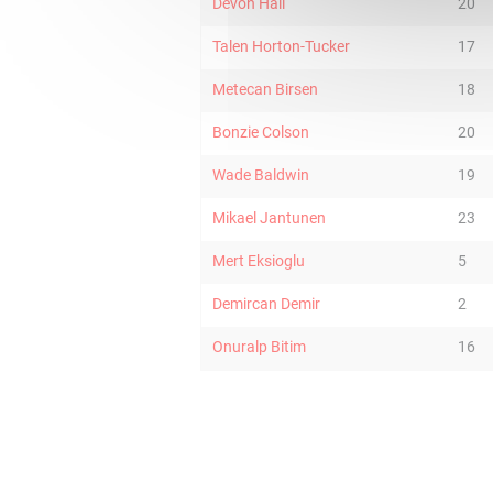
Devon Hall
20
Talen Horton-Tucker
17
Metecan Birsen
18
Bonzie Colson
20
Wade Baldwin
19
Mikael Jantunen
23
Mert Eksioglu
5
Demircan Demir
2
Onuralp Bitim
16