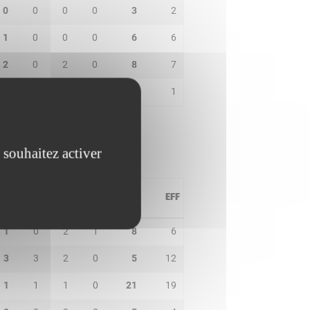
0
0
0
0
3
2
1
0
0
0
6
6
2
0
2
0
8
7
0
0
0
0
0
1
 souhaitez activer
PD
IN
BP
CO
PTS
EFF
1
0
2
1
8
6
3
3
2
0
5
12
1
1
1
0
21
19