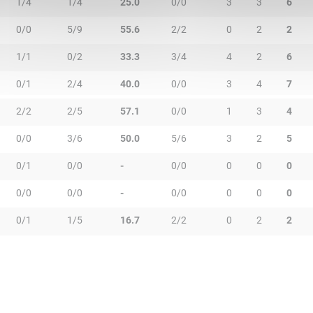
1/4
1/4
25.0
0/0
3
3
6
0/0
5/9
55.6
2/2
0
2
2
1/1
0/2
33.3
3/4
4
2
6
0/1
2/4
40.0
0/0
3
4
7
2/2
2/5
57.1
0/0
1
3
4
0/0
3/6
50.0
5/6
3
2
5
0/1
0/0
-
0/0
0
0
0
0/0
0/0
-
0/0
0
0
0
0/1
1/5
16.7
2/2
0
2
2