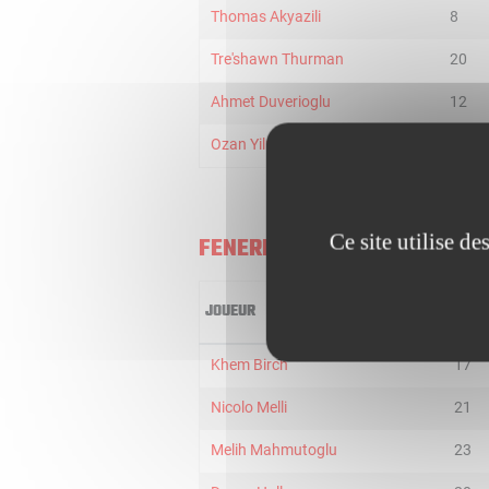
Thomas Akyazili
8
Tre'shawn Thurman
20
Ahmet Duverioglu
12
Ozan Yilmaz
2
Ce site utilise d
FENERBAHCE ISTANBUL
JOUEUR
MIN
Khem Birch
17
Nicolo Melli
21
Melih Mahmutoglu
23