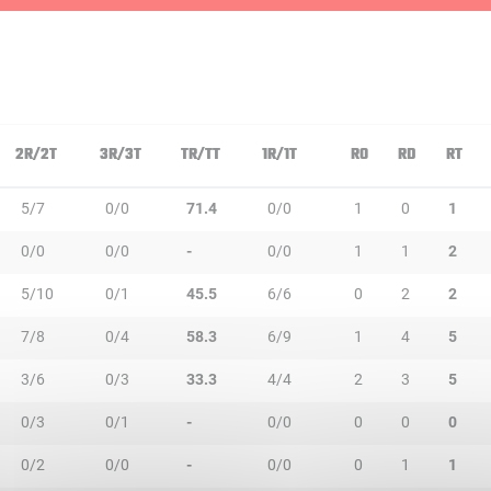
2R/2T
3R/3T
TR/TT
1R/1T
RO
RD
RT
5/7
0/0
71.4
0/0
1
0
1
0/0
0/0
-
0/0
1
1
2
5/10
0/1
45.5
6/6
0
2
2
7/8
0/4
58.3
6/9
1
4
5
3/6
0/3
33.3
4/4
2
3
5
0/3
0/1
-
0/0
0
0
0
0/2
0/0
-
0/0
0
1
1