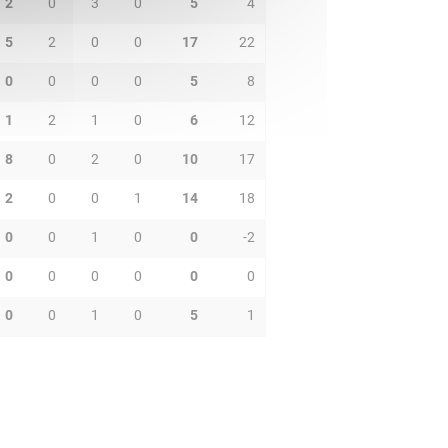
2
0
3
0
5
4
5
2
0
0
17
22
0
0
0
0
5
8
1
2
1
0
6
12
8
0
2
0
10
17
2
0
0
1
14
18
0
0
1
0
0
-2
0
0
0
0
0
0
0
0
1
0
5
1