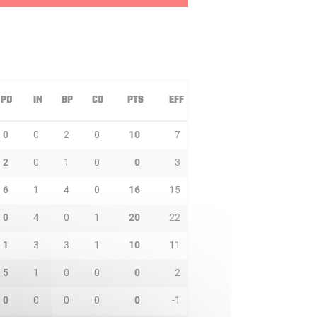
PD
IN
BP
CO
PTS
EFF
0
0
2
0
10
7
2
0
1
0
0
3
6
1
4
0
16
15
0
4
0
1
20
22
1
3
3
1
10
11
5
1
0
0
0
2
0
0
0
0
0
-1