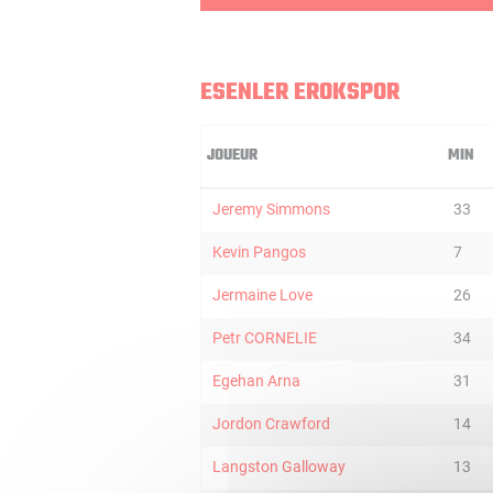
ESENLER EROKSPOR
JOUEUR
MIN
Jeremy Simmons
33
Kevin Pangos
7
Jermaine Love
26
Petr CORNELIE
34
Egehan Arna
31
Jordon Crawford
14
Langston Galloway
13