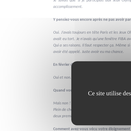
Je savais que si je participais aux Jeux Oly
accomplissement.
Y pensiez-vous encore après ne pas avoir par
Oui. J’avais toujours en tête Paris et les Jeux O
avait eu tort. Je n’avais qu’une fenêtre FIBA ave
Qui a ses raisons. Il faut respecter ça. Même si
avoir été appelé. Juste avoir eu ma chance.
En février dernier, en Bosnie, missionné sur
Oui et non. J’ai toujours fait ça ! Et j’aime ces d
Quand vous intégrez les Bleus à 20 ans, après
Ce site utilise d
Mais non !
J’étais tellement inconscient. Je su
Plein de choses étaient nouvelles pour moi. C’ét
deux premières années j’ai eu la chance de côto
Comment avez-vous vécu votre éloignement de 