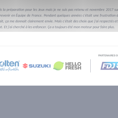
s la préparation pour les Jeux mais je ne suis pas retenu et novembre 2017 sur 
 revenir en Équipe de France. Pendant quelques années c’était une frustration d
it, ça me donnait clairement envie. Mais c’était des choix que j’ai respectés et j
nt. Et j’ai cherché à les enfoncer. Ça a toujours été mon moteur pour faire plus.
PARTENAIRES O