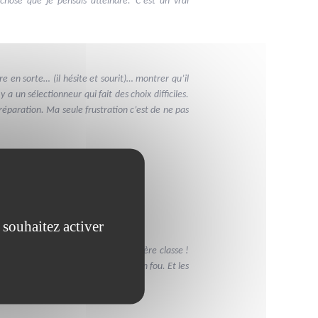
chose que je pensais atteindre. C’est un vrai
ire en sorte… (il hésite et sourit)… montrer qu’il
 a un sélectionneur qui fait des choix difficiles.
préparation. Ma seule frustration c’est de ne pas
 le coup ?
e impression pour être pris aux JO.
gissait d’une suite logique ?
 souhaitez activer
emière fois que je voyageais en première classe !
jouais pas toujours. J’étais comme un fou. Et les