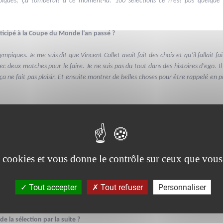
mpiques, ça tomberait à ce moment-là. 100 sélections ce n’est pas quelque 
ticipé à la Coupe du Monde l’an passé ?
lympiques. Je me suis dit que Vincent Collet avait fait des choix et qu’il fallait fa
c deux matches pour le faire. Je ne suis pas du tout dans des histoires d’ego. Il y
 ça ne fait pas plaisir. Et ensuite montrer de belles choses pour être rappelé en 
 Dzanan Musa, étiez-vous conscient que c’était votre opportunité de marquer
éfis. C’est ce qui me stimule. Mais c’est clair que je savais qu’il fallait faire bonn
 avoir remporté l’Euro U20 et avoir été MVP, aviez-vous le sentiment qu’il s’a
es cookies et vous donne le contrôle sur ceux que vous
is arrivé après l’Euro U20 directement sur la tournée aux États-Unis. C’est la pr
Tout accepter
Tout refuser
Personnaliser
ait un apprentissage et une surprise. Je savourais tous les instants même si je ne 
yer des Tony Parker, Boris Diaw, Florent Pietrus. Donc j’apprenais beaucoup.
la sélection par la suite ?