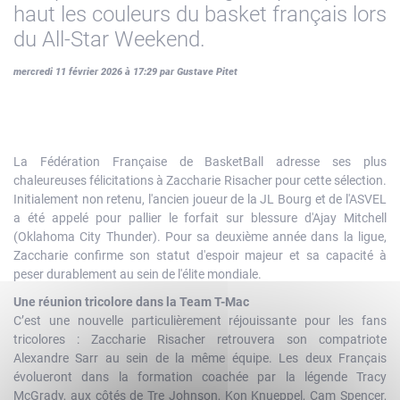
haut les couleurs du basket français lors
du All-Star Weekend.
mercredi 11 février 2026 à 17:29 par Gustave Pitet
La Fédération Française de BasketBall adresse ses plus
chaleureuses félicitations à Zaccharie Risacher pour cette sélection.
Initialement non retenu, l'ancien joueur de la JL Bourg et de l'ASVEL
a été appelé pour pallier le forfait sur blessure d'Ajay Mitchell
(Oklahoma City Thunder). Pour sa deuxième année dans la ligue,
Zaccharie confirme son statut d'espoir majeur et sa capacité à
peser durablement au sein de l'élite mondiale.
Une réunion tricolore dans la Team T-Mac
C’est une nouvelle particulièrement réjouissante pour les fans
tricolores : Zaccharie Risacher retrouvera son compatriote
Alexandre Sarr au sein de la même équipe. Les deux Français
évolueront dans la formation coachée par la légende Tracy
McGrady, aux côtés de Tre Johnson, Kon Knueppel, Cam Spencer,