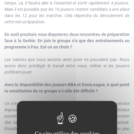
temps. Là, il faudra aller à l’essentiel et sortir rapidement 4 joueurs.
Mais il est possible que les 16 joueurs restent candidats à une place
dans les 12 pour les matches. Cela dépendra du déroulement de
cette mini préparation.
En août prochain vous disputerez deux rencontres de préparation
face à la Serbie. En juin le groupe n’a que des entraînements au
programme à Pau. Est-ce un choix ?
Les nations que nous aurions aimé jouer ne pouvaient pas. Nous
avons donc privilégié le travail entre nous, même si les joueurs
préfèrent jouer.
Avec la disponibilité des joueurs NBA et EuroLeague, à quel point
la constitution de ce groupe a-t-elle été difficile ?
Ce n’est pas la partie la plus simple du métier. Mais c’est l’exercice
imposé. On ne peut pas se plaindre et il faut être le plus judicieux
possible. Il faut faire des choix de complémentarité et en fonction
des saisons des joueurs. Ce qui importe, c’est le niveau actuel.
Ensuite, il y a des critères d’expérience, celle qui nous a un peu
Ce site utilise des cookies