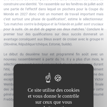
construire une identité. "On rassemble sur les fenêtres de juillet-août
une partie de l’effectif dans lequel on piochera pour la Coupe du
Monde en 2027 donc c’est un moment de travail important mais
c’est surtout une phase de qualification", estime le sélectionneur.
"Les matches contre la Belgique et la Finlande en juillet sont cruciaux
pour la suite. On se doit de gagner ces deux matches."
Conclure le
premier tour des qualifications sur deux succès donnerait un
avantage conséquent aux Bleus avant de croiser avec le groupe H
(Slovénie, République tchèque, Estonie, Suède).
Le début du deuxième tour est programmé fin août avec un
nouveau rassemblement à partir du 16. Il y a plus d’un mois, le
sélectionneur avait évoqué son souhait de voir vingt joueurs durant
l’été, affichant clairement une volonté de stabilité, un élément
absent, par la force des choses, de son début de mandat. Une des
exceptions, et de taille, sera la présence attendue de Victor
Wembanyama, qui n’a plus fréquenté la sélection depuis la finale
Ce site utilise des cookies
des Jeux Olympiques il y a deux ans.
"Victor est le leader de cette
génération… il a très envie d’être là et est très ambitieux"
, a résumé
et vous donne le contrôle
Freddy Fauthoux.
sur ceux que vous