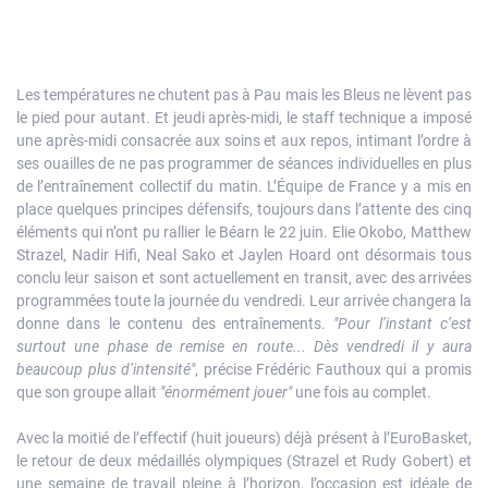
Les températures ne chutent pas à Pau mais les Bleus ne lèvent pas
le pied pour autant. Et jeudi après-midi, le staff technique a imposé
une après-midi consacrée aux soins et aux repos, intimant l’ordre à
ses ouailles de ne pas programmer de séances individuelles en plus
de l’entraînement collectif du matin. L’Équipe de France y a mis en
place quelques principes défensifs, toujours dans l’attente des cinq
éléments qui n’ont pu rallier le Béarn le 22 juin. Elie Okobo, Matthew
Strazel, Nadir Hifi, Neal Sako et Jaylen Hoard ont désormais tous
conclu leur saison et sont actuellement en transit, avec des arrivées
programmées toute la journée du vendredi. Leur arrivée changera la
donne dans le contenu des entraînements.
"Pour l’instant c’est
surtout une phase de remise en route... Dès vendredi il y aura
beaucoup plus d’intensité"
, précise Frédéric Fauthoux qui a promis
que son groupe allait
"énormément jouer"
une fois au complet.
Avec la moitié de l’effectif (huit joueurs) déjà présent à l’EuroBasket,
le retour de deux médaillés olympiques (Strazel et Rudy Gobert) et
une semaine de travail pleine à l’horizon, l’occasion est idéale de