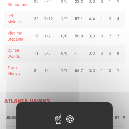
29
0/4
2/5
22.2
0/0
0
1
1
8
Stoudamire
Jeff
35
7/12
1/2
57.1
4/4
1
3
4
9
McInnis
Vladimir
16
1/2
0/0
50.0
0/0
0
7
7
1
Stepania
Qyntel
11
0/3
0/0
-
0/0
0
0
0
2
Woods
Tracy
8
1/2
1/1
66.7
0/0
1
0
1
0
Murray
ATLANTA HAWKS
JOUEUR
MIN
2R/2T
3R/3T
TR/TT
1R/1T
RO
RD
RT
PD