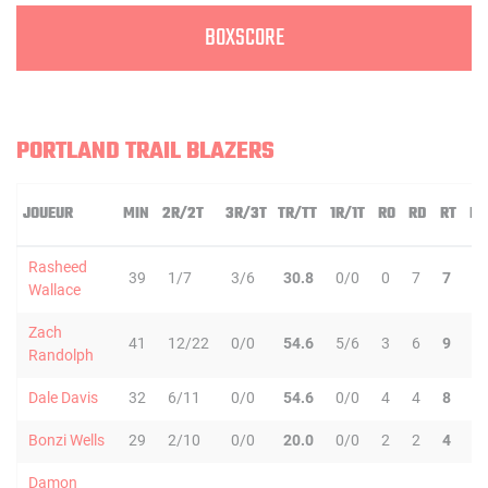
BOXSCORE
PORTLAND TRAIL BLAZERS
JOUEUR
MIN
2R/2T
3R/3T
TR/TT
1R/1T
RO
RD
RT
PD
Rasheed
39
1/7
3/6
30.8
0/0
0
7
7
1
Wallace
Zach
41
12/22
0/0
54.6
5/6
3
6
9
2
Randolph
Dale Davis
32
6/11
0/0
54.6
0/0
4
4
8
1
Bonzi Wells
29
2/10
0/0
20.0
0/0
2
2
4
4
Damon