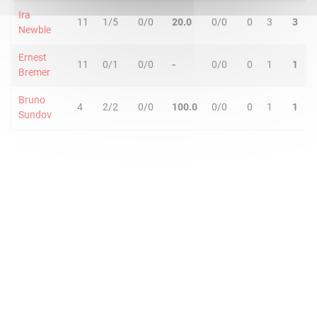
Ira
11
1/5
0/0
20.0
0/0
0
3
3
Newble
Ernest
11
0/1
0/0
-
0/0
0
1
1
Bremer
Bruno
4
2/2
0/0
100.0
0/0
0
1
1
Sundov