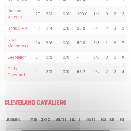
Jacque
27
3/3
0/0
100.0
1/1
0
2
2
Vaughn
Boris DIAW
27
2/4
0/0
50.0
0/0
2
3
5
Nazr
16
3/6
0/0
50.0
3/3
1
6
7
Mohammed
Lee Nailon
5
0/2
0/0
-
0/0
0
0
0
Chris
9
2/3
0/0
66.7
2/2
2
2
4
Crawford
CLEVELAND CAVALIERS
JOUEUR
MIN
2R/2T
3R/3T
TR/TT
1R/1T
RO
RD
RT
P