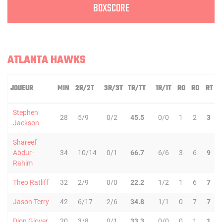
BOXSCORE
ATLANTA HAWKS
JOUEUR
MIN
2R/2T
3R/3T
TR/TT
1R/1T
RO
RD
RT
Stephen
28
5/9
0/2
45.5
0/0
1
2
3
Jackson
Shareef
Abdur-
34
10/14
0/1
66.7
6/6
3
6
9
Rahim
Theo Ratliff
32
2/9
0/0
22.2
1/2
1
6
7
Jason Terry
42
6/17
2/6
34.8
1/1
0
7
7
Dion Glover
20
3/8
0/1
33.3
0/0
0
1
1