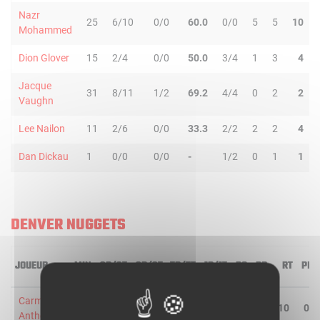
Nazr
25
6/10
0/0
60.0
0/0
5
5
10
Mohammed
Dion Glover
15
2/4
0/0
50.0
3/4
1
3
4
Jacque
31
8/11
1/2
69.2
4/4
0
2
2
Vaughn
Lee Nailon
11
2/6
0/0
33.3
2/2
2
2
4
Dan Dickau
1
0/0
0/0
-
1/2
0
1
1
DENVER NUGGETS
JOUEUR
MIN
2R/2T
3R/3T
TR/TT
1R/1T
RO
RD
RT
PD
Carmelo
39
4/16
1/4
25.0
2/2
5
5
10
0
Anthony