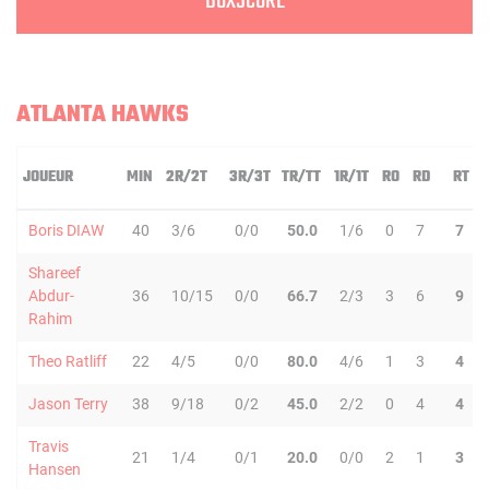
BOXSCORE
ATLANTA HAWKS
JOUEUR
MIN
2R/2T
3R/3T
TR/TT
1R/1T
RO
RD
RT
Boris DIAW
40
3/6
0/0
50.0
1/6
0
7
7
Shareef
Abdur-
36
10/15
0/0
66.7
2/3
3
6
9
Rahim
Theo Ratliff
22
4/5
0/0
80.0
4/6
1
3
4
Jason Terry
38
9/18
0/2
45.0
2/2
0
4
4
Travis
21
1/4
0/1
20.0
0/0
2
1
3
Hansen