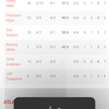
Andre
42
3/10
0/1
27.3
2/2
2
1
3
7
Miller
Francisco
22
4/5
0/0
80.0
0/0
0
3
3
2
Elson
Earl
20
4/7
0/1
50.0
4/4
0
1
1
3
Boykins
Rodney
7
3/5
0/2
42.9
0/0
1
1
2
1
White
Chris
15
0/2
0/0
-
0/0
0
0
0
1
Andersen
Jeff
5
0/0
0/0
-
0/0
0
1
1
0
Trepagnier
ATLANTA HAWKS