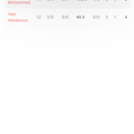
Mohammed
Alan
12
2/5
0/0
40.0
0/0
3
1
4
Henderson