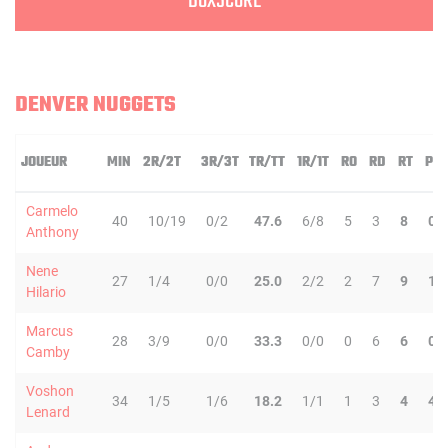
BOXSCORE
DENVER NUGGETS
JOUEUR
MIN
2R/2T
3R/3T
TR/TT
1R/1T
RO
RD
RT
PD
Carmelo
40
10/19
0/2
47.6
6/8
5
3
8
0
Anthony
Nene
27
1/4
0/0
25.0
2/2
2
7
9
1
Hilario
Marcus
28
3/9
0/0
33.3
0/0
0
6
6
0
Camby
Voshon
34
1/5
1/6
18.2
1/1
1
3
4
4
Lenard