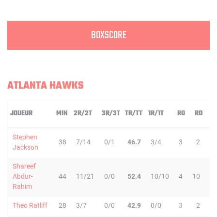
BOXSCORE
ATLANTA HAWKS
JOUEUR
MIN
2R/2T
3R/3T
TR/TT
1R/1T
RO
RD
R
Stephen
38
7/14
0/1
46.7
3/4
3
2
Jackson
Shareef
Abdur-
44
11/21
0/0
52.4
10/10
4
10
1
Rahim
Theo Ratliff
28
3/7
0/0
42.9
0/0
3
2