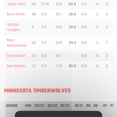
Jason Terry
33
7/14
3/5
52.6
1/1
0
5
Boris DIAW
40
2/6
0/1
28.6
3/4
2
8
1
Jacque
9
1/5
0/0
20.0
0/0
0
2
Vaughn
Nazr
24
1/3
0/0
33.3
2/4
2
7
Mohammed
Dion Glover
12
0/2
0/1
-
0/0
0
2
Dan Dickau
12
1/1
1/3
50.0
0/0
0
0
MINNESOTA TIMBERWOLVES
JOUEUR
MIN
2R/2T
3R/3T
TR/TT
1R/1T
RO
RD
RT
PD