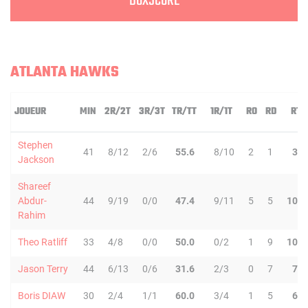
BOXSCORE
ATLANTA HAWKS
JOUEUR
MIN
2R/2T
3R/3T
TR/TT
1R/1T
RO
RD
RT
Stephen
41
8/12
2/6
55.6
8/10
2
1
3
Jackson
Shareef
Abdur-
44
9/19
0/0
47.4
9/11
5
5
10
Rahim
Theo Ratliff
33
4/8
0/0
50.0
0/2
1
9
10
Jason Terry
44
6/13
0/6
31.6
2/3
0
7
7
Boris DIAW
30
2/4
1/1
60.0
3/4
1
5
6