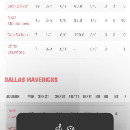
Dion Glover
19
3/4
0/1
60.0
0/0
0
3
3
Nazr
15
2/6
0/0
33.3
1/3
4
6
10
Mohammed
Dan Dickau
7
1/1
0/0
100.0
0/0
0
0
0
Chris
7
0/0
0/1
-
0/0
0
1
1
Crawford
DALLAS MAVERICKS
JOUEUR
MIN
2R/2T
3R/3T
TR/TT
1R/1T
RO
RD
RT
PD
Josh
25
4/8
0/1
44.4
1/1
0
4
4
1
Howard
Antoine