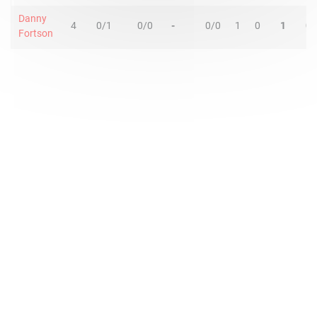
Danny
4
0/1
0/0
-
0/0
1
0
1
0
Fortson