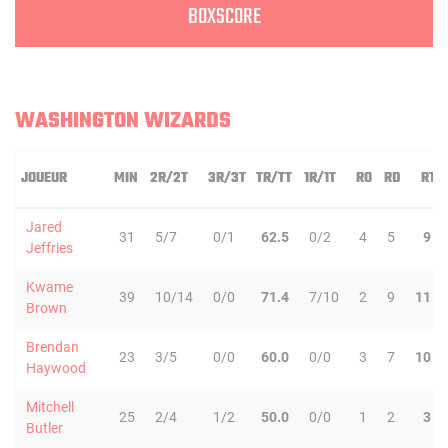
BOXSCORE
WASHINGTON WIZARDS
JOUEUR
MIN
2R/2T
3R/3T
TR/TT
1R/1T
RO
RD
RT
Jared
31
5/7
0/1
62.5
0/2
4
5
9
Jeffries
Kwame
39
10/14
0/0
71.4
7/10
2
9
11
Brown
Brendan
23
3/5
0/0
60.0
0/0
3
7
10
Haywood
Mitchell
25
2/4
1/2
50.0
0/0
1
2
3
Butler