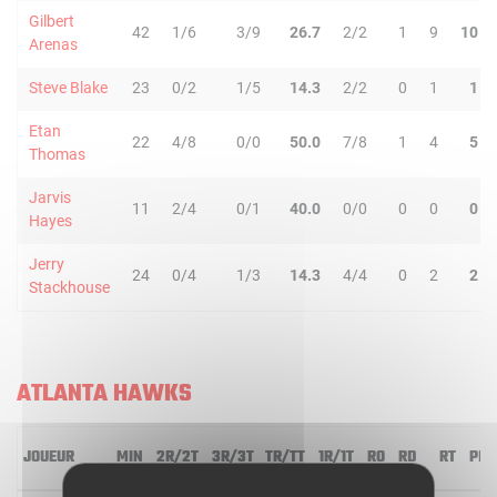
Gilbert
42
1/6
3/9
26.7
2/2
1
9
10
Arenas
Steve Blake
23
0/2
1/5
14.3
2/2
0
1
1
Etan
22
4/8
0/0
50.0
7/8
1
4
5
Thomas
Jarvis
11
2/4
0/1
40.0
0/0
0
0
0
Hayes
Jerry
24
0/4
1/3
14.3
4/4
0
2
2
Stackhouse
ATLANTA HAWKS
JOUEUR
MIN
2R/2T
3R/3T
TR/TT
1R/1T
RO
RD
RT
PD