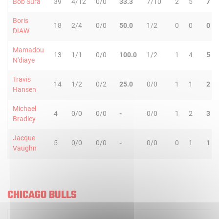
Bob Sura
39
4/12
0/0
33.3
7/10
2
5
7
Boris
18
2/4
0/0
50.0
1/2
0
0
0
DIAW
Mamadou
13
1/1
0/0
100.0
1/2
1
4
5
N'diaye
Travis
14
1/2
0/2
25.0
0/0
1
1
2
Hansen
Michael
4
0/0
0/0
-
0/0
1
2
3
Bradley
Jacque
5
0/0
0/0
-
0/0
0
1
1
Vaughn
CHICAGO BULLS