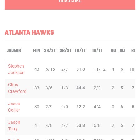
BOXSCORE
ATLANTA HAWKS
JOUEUR
MIN
2R/2T
3R/3T
TR/TT
1R/1T
RO
RD
RT
Stephen
43
5/15
2/7
31.8
11/12
4
6
10
Jackson
Chris
33
3/6
1/3
44.4
2/2
2
5
7
Crawford
Jason
30
2/9
0/0
22.2
4/4
0
6
6
Collier
Jason
41
4/8
4/7
53.3
6/8
2
5
7
Terry