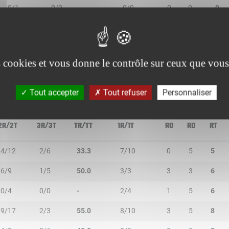
0/1
0/0
-
0/0
0
0
0
0/0
0/0
-
0/0
0
0
0
0/0
0/0
-
0/0
0
0
0
es cookies et vous donne le contrôle sur ceux que vous
Tout accepter
Tout refuser
Personnaliser
2R/2T
3R/3T
TR/TT
1R/1T
RO
RD
RT
4/12
2/6
33.3
7/10
0
5
5
6/9
1/5
50.0
3/3
3
3
6
0/4
0/0
-
2/4
1
5
6
9/17
2/3
55.0
8/10
3
5
8