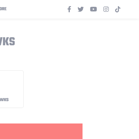
ORE
WKS
AWKS