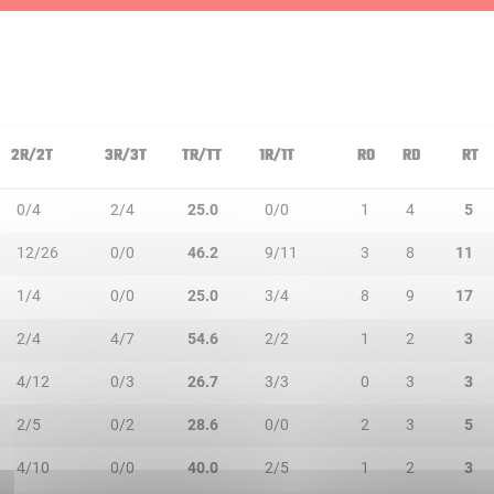
2R/2T
3R/3T
TR/TT
1R/1T
RO
RD
RT
0/4
2/4
25.0
0/0
1
4
5
12/26
0/0
46.2
9/11
3
8
11
1/4
0/0
25.0
3/4
8
9
17
2/4
4/7
54.6
2/2
1
2
3
4/12
0/3
26.7
3/3
0
3
3
2/5
0/2
28.6
0/0
2
3
5
4/10
0/0
40.0
2/5
1
2
3