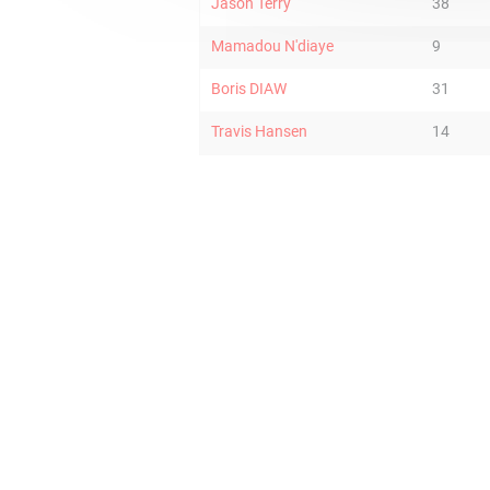
Jason Terry
38
Mamadou N'diaye
9
Boris DIAW
31
Travis Hansen
14