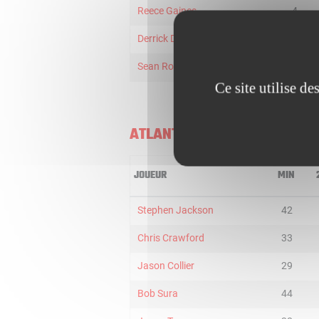
Reece Gaines
4
Derrick Dial
2
Sean Rooks
7
Ce site utilise d
ATLANTA HAWKS
JOUEUR
MIN
Stephen Jackson
42
Chris Crawford
33
Jason Collier
29
Bob Sura
44