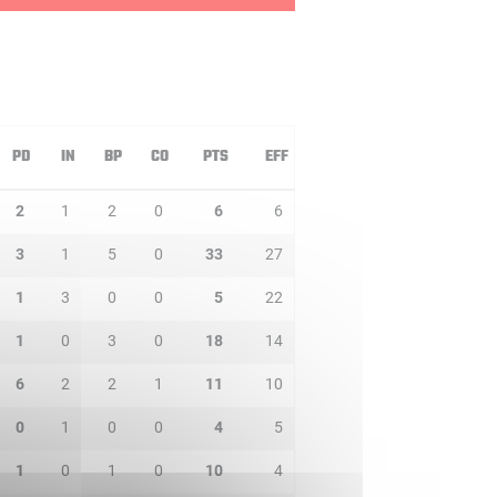
PD
IN
BP
CO
PTS
EFF
2
1
2
0
6
6
3
1
5
0
33
27
1
3
0
0
5
22
1
0
3
0
18
14
6
2
2
1
11
10
0
1
0
0
4
5
1
0
1
0
10
4