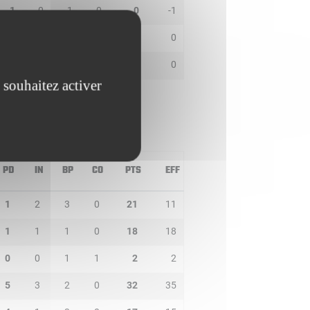
1
0
1
0
0
-1
0
0
0
0
0
0
0
0
0
0
0
0
 souhaitez activer
PD
IN
BP
CO
PTS
EFF
1
2
3
0
21
11
1
1
1
0
18
18
0
0
1
1
2
2
5
3
2
0
32
35