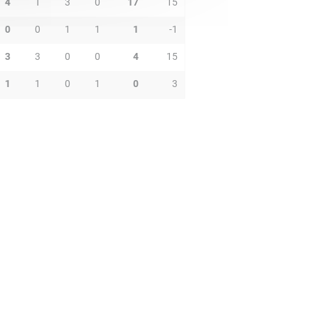
4
1
3
0
17
15
0
0
1
1
1
-1
3
3
0
0
4
15
1
1
0
1
0
3