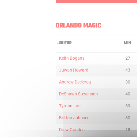
ORLANDO MAGIC
JOUEUR
MIN
Keith Bogans
27
Juwan Howard
43
Andrew Declercq
30
DeShawn Stevenson
40
Tyronn Lue
39
Britton Johnsen
30
Drew Gooden
18