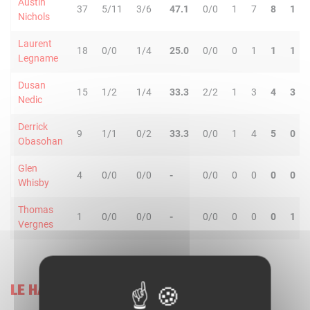
Austin
37
5/11
3/6
47.1
0/0
1
7
8
1
Nichols
Laurent
18
0/0
1/4
25.0
0/0
0
1
1
1
Legname
Dusan
15
1/2
1/4
33.3
2/2
1
3
4
3
Nedic
Derrick
9
1/1
0/2
33.3
0/0
1
4
5
0
Obasohan
Glen
4
0/0
0/0
-
0/0
0
0
0
0
Whisby
Thomas
1
0/0
0/0
-
0/0
0
0
0
1
Vergnes
LE HAVRE