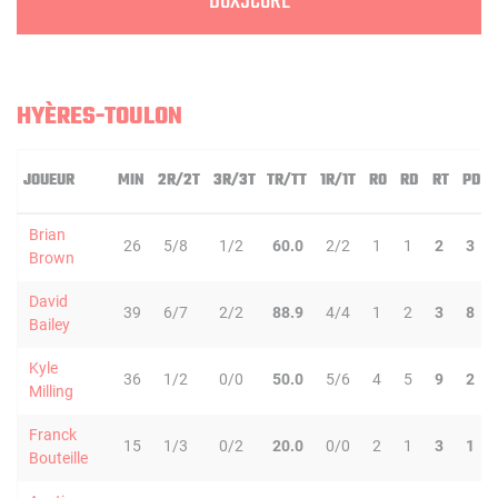
BOXSCORE
HYÈRES-TOULON
JOUEUR
MIN
2R/2T
3R/3T
TR/TT
1R/1T
RO
RD
RT
PD
Brian
26
5/8
1/2
60.0
2/2
1
1
2
3
Brown
David
39
6/7
2/2
88.9
4/4
1
2
3
8
Bailey
Kyle
36
1/2
0/0
50.0
5/6
4
5
9
2
Milling
Franck
15
1/3
0/2
20.0
0/0
2
1
3
1
Bouteille