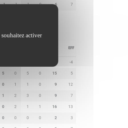
1
1
1
0
6
7
 souhaitez activer
PD
IN
BP
CO
PTS
EFF
0
1
2
0
1
-4
5
0
5
0
15
5
0
1
1
0
9
12
1
2
3
0
9
7
0
2
1
1
16
13
0
0
0
0
2
3