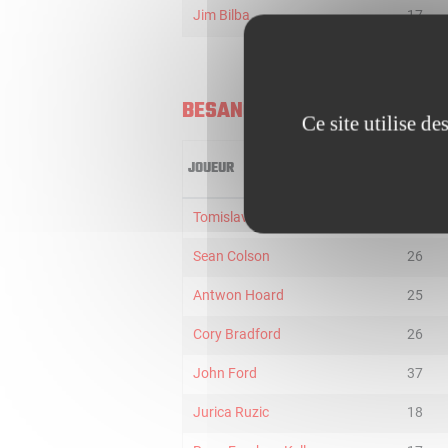
Jim Bilba
17
BESANÇON
Ce site utilise d
JOUEUR
MIN
Tomislav Ruzic
24
Sean Colson
26
Antwon Hoard
25
Cory Bradford
26
John Ford
37
Jurica Ruzic
18