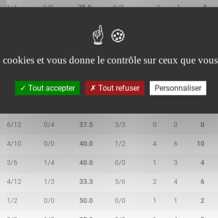
3/4
0/0
75.0
0/2
2
1
3
es cookies et vous donne le contrôle sur ceux que vous
2R/2T
3R/3T
TR/TT
1R/1T
RO
RD
RT
Tout accepter
Tout refuser
Personnaliser
0/4
0/1
-
1/2
1
1
2
6/12
0/4
37.5
3/3
0
0
0
4/10
0/0
40.0
1/2
4
6
10
3/6
1/4
40.0
0/0
1
3
4
4/12
1/3
33.3
5/6
2
4
6
1/2
0/0
50.0
0/0
1
1
2