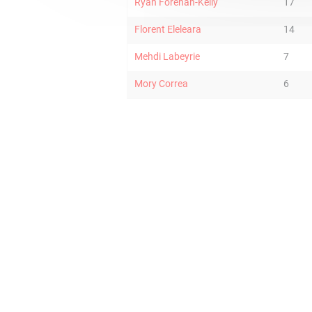
Ryan Forehan-Kelly
17
Florent Eleleara
14
Mehdi Labeyrie
7
Mory Correa
6