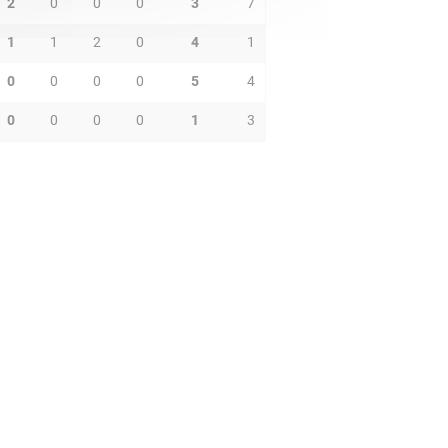
2
0
0
0
3
7
1
1
2
0
4
1
0
0
0
0
5
4
0
0
0
0
1
3