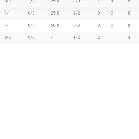
0/2
1/2
25.0
0/0
1
4
5
1/1
0/3
25.0
2/2
0
0
0
1/1
0/1
50.0
3/3
0
0
0
0/0
0/0
-
1/2
2
1
3