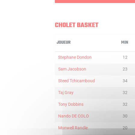
CHOLET BASKET
JOUEUR
MIN
Stephane Dondon
12
Sam Jacobson
23
Steed Tchicamboud
34
Taj Gray
32
Tony Dobbins
32
Nando DE COLO
30
Monwell Randle
20