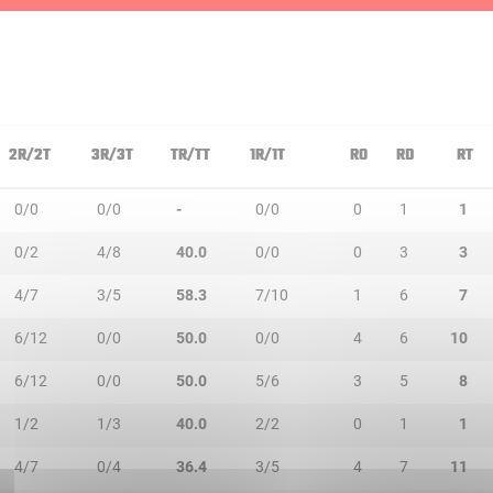
2R/2T
3R/3T
TR/TT
1R/1T
RO
RD
RT
0/0
0/0
-
0/0
0
1
1
0/2
4/8
40.0
0/0
0
3
3
4/7
3/5
58.3
7/10
1
6
7
6/12
0/0
50.0
0/0
4
6
10
6/12
0/0
50.0
5/6
3
5
8
1/2
1/3
40.0
2/2
0
1
1
4/7
0/4
36.4
3/5
4
7
11