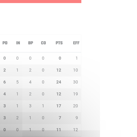
PD
IN
BP
CO
PTS
EFF
0
0
0
0
0
1
2
1
2
0
12
10
6
5
4
0
24
30
4
1
2
0
12
19
3
1
3
1
17
20
3
2
1
0
7
9
0
0
1
0
11
12