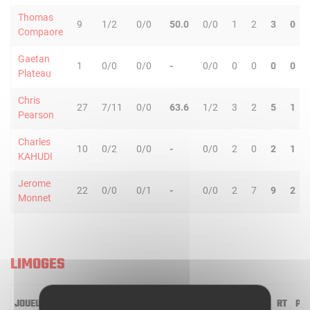
Thomas
9
1/2
0/0
50.0
0/0
1
2
3
0
Compaore
Gaetan
1
0/0
0/0
-
0/0
0
0
0
0
Plateau
Chris
27
7/11
0/0
63.6
1/2
3
2
5
1
Pearson
Charles
10
0/2
0/0
-
0/0
2
0
2
1
KAHUDI
Jerome
22
0/0
0/1
-
0/0
2
7
9
2
Monnet
LIMOGES
JOUEUR
MIN
2R/2T
3R/3T
TR/TT
1R/1T
RO
RD
RT
PD