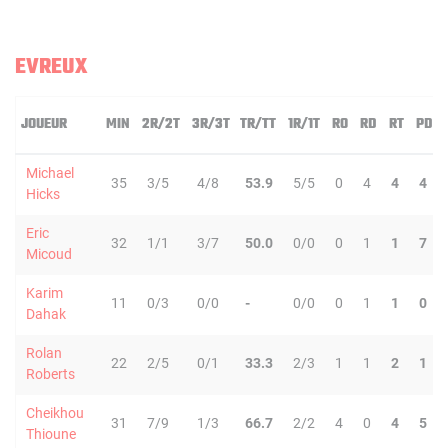
EVREUX
JOUEUR
MIN
2R/2T
3R/3T
TR/TT
1R/1T
RO
RD
RT
PD
Michael
35
3/5
4/8
53.9
5/5
0
4
4
4
Hicks
Eric
32
1/1
3/7
50.0
0/0
0
1
1
7
Micoud
Karim
11
0/3
0/0
-
0/0
0
1
1
0
Dahak
Rolan
22
2/5
0/1
33.3
2/3
1
1
2
1
Roberts
Cheikhou
31
7/9
1/3
66.7
2/2
4
0
4
5
Thioune