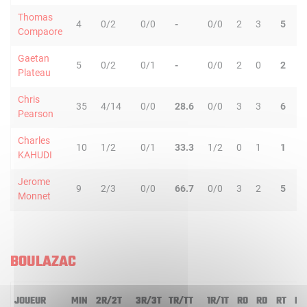
Thomas
4
0/2
0/0
-
0/0
2
3
5
1
Compaore
Gaetan
5
0/2
0/1
-
0/0
2
0
2
1
Plateau
Chris
35
4/14
0/0
28.6
0/0
3
3
6
1
Pearson
Charles
10
1/2
0/1
33.3
1/2
0
1
1
1
KAHUDI
Jerome
9
2/3
0/0
66.7
0/0
3
2
5
2
Monnet
BOULAZAC
JOUEUR
MIN
2R/2T
3R/3T
TR/TT
1R/1T
RO
RD
RT
PD