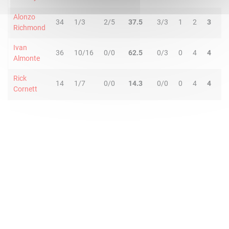
Alonzo
34
1/3
2/5
37.5
3/3
1
2
3
3
Richmond
Ivan
36
10/16
0/0
62.5
0/3
0
4
4
4
Almonte
Rick
14
1/7
0/0
14.3
0/0
0
4
4
2
Cornett