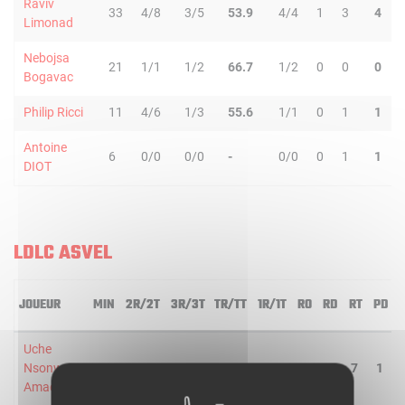
Raviv
33
4/8
3/5
53.9
4/4
1
3
4
Limonad
Nebojsa
21
1/1
1/2
66.7
1/2
0
0
0
Bogavac
Philip Ricci
11
4/6
1/3
55.6
1/1
0
1
1
Antoine
6
0/0
0/0
-
0/0
0
1
1
DIOT
LDLC ASVEL
JOUEUR
MIN
2R/2T
3R/3T
TR/TT
1R/1T
RO
RD
RT
PD
Uche
Nsonwu-
28
5/8
0/0
62.5
0/0
3
4
7
1
Amadi