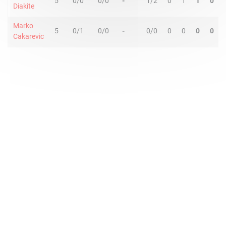
5
0/0
0/0
-
1/2
0
1
1
0
Diakite
Marko
5
0/1
0/0
-
0/0
0
0
0
0
Cakarevic