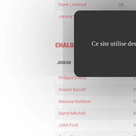
Raviv Limonad
26
Jeremy LELOUP
15
Ce site utilise d
CHALON
JOUEUR
M
Philippe Braud
2
Rowan Barrett
3
Moussa Badiane
2
Darrel Mitchell
4
John Ford
3