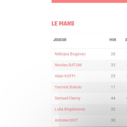
LE MANS
JOUEUR
MIN
Nebojsa Bogavac
28
Nicolas BATUM
33
Alain KOFFI
25
Yannick Bokolo
17
Samuel Clancy
44
Luka Bogdanovic
32
Antoine DIOT
30