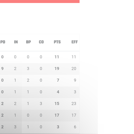
PD
IN
BP
CO
PTS
EFF
0
0
0
0
11
11
9
2
3
0
19
20
0
1
2
0
7
9
0
1
1
0
4
3
2
2
1
3
15
23
2
1
0
0
17
17
2
3
1
0
3
6