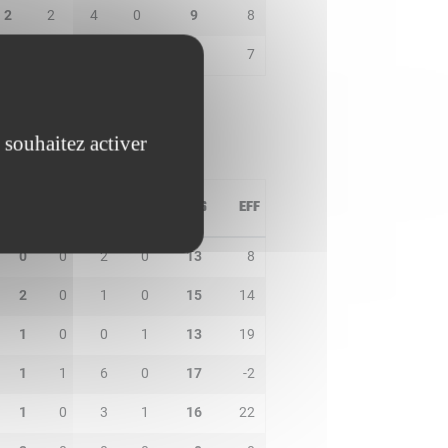
2
2
4
0
9
8
0
1
1
0
9
7
 souhaitez activer
PD
IN
BP
CO
PTS
EFF
0
0
2
0
13
8
2
0
1
0
15
14
1
0
0
1
13
19
1
1
6
0
17
-2
1
0
3
1
16
22