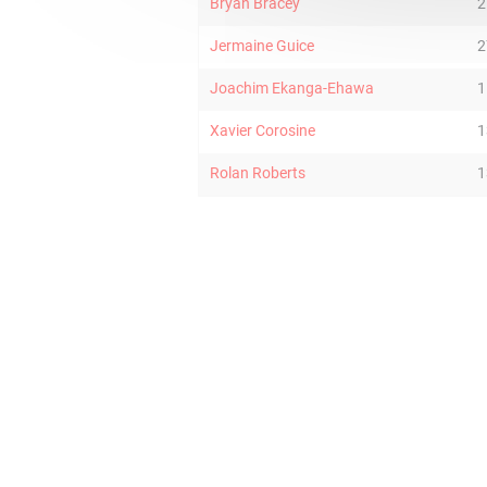
Bryan Bracey
2
Jermaine Guice
2
Joachim Ekanga-Ehawa
1
Xavier Corosine
1
Rolan Roberts
1