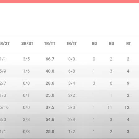
2R/2T
3R/3T
TR/TT
1R/1T
RO
RD
RT
1/1
3/5
66.7
0/0
0
2
2
5/9
1/6
40.0
6/8
1
3
4
2/7
0/0
28.6
3/4
3
6
9
1/3
0/1
25.0
2/2
1
1
2
6/16
0/0
37.5
3/3
1
11
12
3/3
3/8
54.6
2/4
1
3
4
1/1
0/3
25.0
1/2
1
2
3