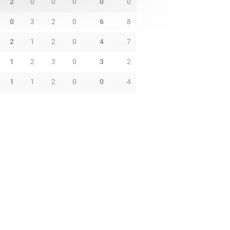
2
0
0
0
0
0
0
3
2
0
6
8
2
1
2
0
4
7
1
2
3
0
3
2
1
1
2
0
0
4