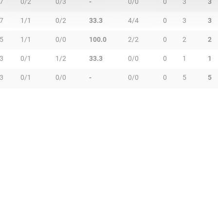
7
0/2
0/3
-
0/0
0
3
3
7
1/1
0/2
33.3
4/4
0
3
3
5
1/1
0/0
100.0
2/2
0
2
2
3
0/1
1/2
33.3
0/0
0
1
1
3
0/1
0/0
-
0/0
0
5
5