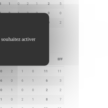
3
1
0
2
1
2
5
1
2
1
3
0
0
0
2
0
0
0
1
0
2
 souhaitez activer
PD
IN
BP
CO
PTS
EFF
0
2
1
0
11
11
6
0
6
1
6
3
0
1
0
0
2
2
1
0
2
1
8
7