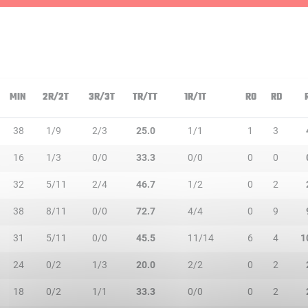
MIN
2R/2T
3R/3T
TR/TT
1R/1T
RO
RD
38
1/9
2/3
25.0
1/1
1
3
16
1/3
0/0
33.3
0/0
0
0
32
5/11
2/4
46.7
1/2
0
2
38
8/11
0/0
72.7
4/4
0
9
31
5/11
0/0
45.5
11/14
6
4
1
24
0/2
1/3
20.0
2/2
0
2
18
0/2
1/1
33.3
0/0
0
2