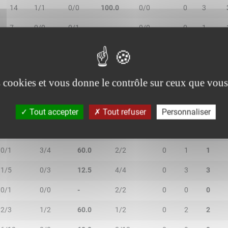
14
1/1
0/0
100.0
0/0
0
3
7
0/0
0/1
-
0/0
0
1
7
0/1
0/0
-
0/0
0
2
es cookies et vous donne le contrôle sur ceux que vous
Tout accepter
Tout refuser
Personnaliser
2R/2T
3R/3T
TR/TT
1R/1T
RO
RD
RT
0/1
3/4
60.0
2/2
0
1
1
1/5
0/3
12.5
4/4
0
3
3
0/1
0/0
-
2/2
0
0
0
2/3
1/2
60.0
1/2
0
2
2