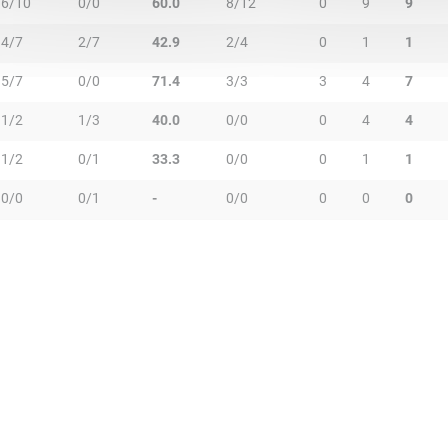
6/10
0/0
60.0
8/12
0
9
9
4/7
2/7
42.9
2/4
0
1
1
5/7
0/0
71.4
3/3
3
4
7
1/2
1/3
40.0
0/0
0
4
4
1/2
0/1
33.3
0/0
0
1
1
0/0
0/1
-
0/0
0
0
0