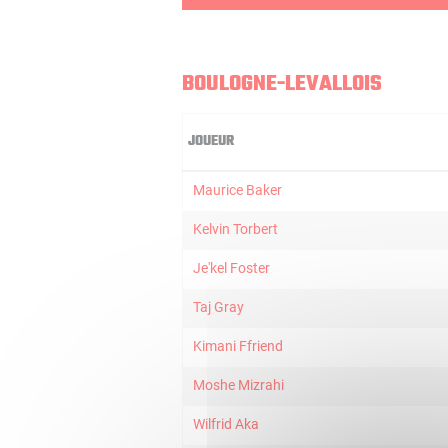
BOULOGNE-LEVALLOIS
JOUEUR
Maurice Baker
Kelvin Torbert
Je'kel Foster
Taj Gray
Kimani Ffriend
Moshe Mizrahi
Wilfrid Aka