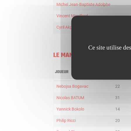
Michel Jean-Baptiste Adolphe
Vincent Mouillard
Cyril Akpomedah
Ce site utilise d
LE MANS
JOUEUR
MIN
Nebojsa Bogavac
22
Nicolas BATUM
31
Yannick Bokolo
14
Philip Ricci
20