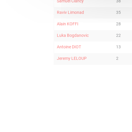
Samuel Clancy
38
Raviv Limonad
35
Alain KOFFI
28
Luka Bogdanovic
22
Antoine DIOT
13
Jeremy LELOUP
2