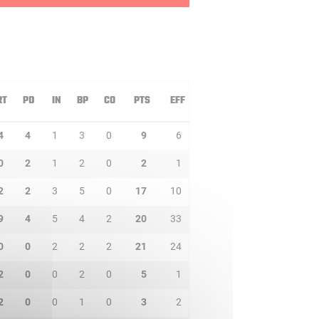
RT
PD
IN
BP
CO
PTS
EFF
4
4
1
3
0
9
6
0
2
1
2
0
2
1
2
2
3
5
0
17
10
9
4
5
4
2
20
33
0
0
2
2
2
21
24
2
0
0
2
0
5
1
2
0
0
1
0
3
2