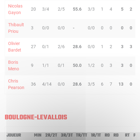
Nicolas
20
3/4
2/5
55.6
3/3
1
4
5
2
Gayon
Thibault
3
0/0
0/0
-
0/0
0
0
0
0
Priou
Olivier
27
0/1
2/6
28.6
0/0
1
2
3
3
Bardet
Boris
9
1/1
0/1
50.0
1/2
0
3
3
0
Meno
Chris
36
4/14
0/0
28.6
3/5
6
7
13
0
Pearson
BOULOGNE-LEVALLOIS
JOUEUR
MIN
2R/2T
3R/3T
TR/TT
1R/1T
RO
RD
RT
PD