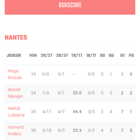
BOXSCORE
NANTES
JOUEUR
MIN
2R/2T
3R/3T
TR/TT
1R/1T
RO
RD
RT
PD
Regis
16
0/0
0/1
-
0/0
0
1
1
0
Boissie
Benoit
24
1/3
0/1
25.0
0/0
0
2
2
2
Mangin
Mehdi
35
4/11
4/7
44.4
3/5
3
4
7
1
Labeyrie
Vernard
30
5/10
0/5
33.3
3/3
4
3
7
3
Hollins