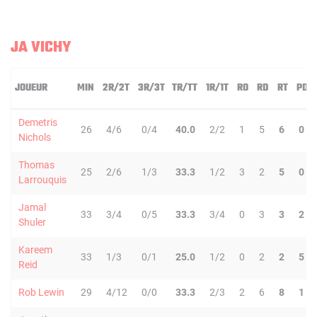
JA VICHY
JOUEUR
MIN
2R/2T
3R/3T
TR/TT
1R/1T
RO
RD
RT
PD
Demetris
26
4/6
0/4
40.0
2/2
1
5
6
0
Nichols
Thomas
25
2/6
1/3
33.3
1/2
3
2
5
0
Larrouquis
Jamal
33
3/4
0/5
33.3
3/4
0
3
3
2
Shuler
Kareem
33
1/3
0/1
25.0
1/2
0
2
2
5
Reid
Rob Lewin
29
4/12
0/0
33.3
2/3
2
6
8
1