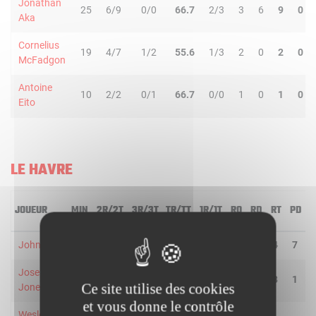
Jonathan
25
6/9
0/0
66.7
2/3
3
6
9
0
Aka
Cornelius
19
4/7
1/2
55.6
1/3
2
0
2
0
McFadgon
Antoine
10
2/2
0/1
66.7
0/0
1
0
1
0
Eito
LE HAVRE
JOUEUR
MIN
2R/2T
3R/3T
TR/TT
1R/1T
RO
RD
RT
PD
John Cox
40
4/7
1/3
50.0
2/2
0
4
4
7
Joseph
28
8/13
0/0
61.5
4/4
2
6
8
1
Ce site utilise des cookies
Jones
et vous donne le contrôle
Wesley