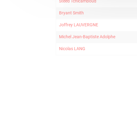
Steed Tchicamboud
Bryant Smith
Joffrey LAUVERGNE
Michel Jean-Baptiste Adolphe
Nicolas LANG