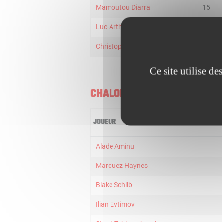
Mamoutou Diarra
15
Luc-Arthur Vebobe
10
Christophe Leonard
7
Ce site utilise d
CHALON
JOUEUR
Alade Aminu
Marquez Haynes
Blake Schilb
Ilian Evtimov