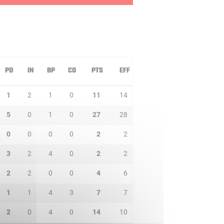
PD
IN
BP
CO
PTS
EFF
1
2
1
0
11
14
5
0
1
0
27
28
0
0
0
0
2
2
3
2
4
0
2
2
2
2
0
0
4
6
1
1
4
3
7
7
2
0
4
0
14
10