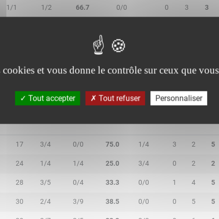
1/1
1/2
66.7
0/0
0
3
3
1/1
0/0
100.0
0/0
0
0
0
0/1
0/1
-
0/0
0
3
3
es cookies et vous donne le contrôle sur ceux que vous
Tout accepter
Tout refuser
Personnaliser
MIN
2R/2T
3R/3T
TR/TT
1R/1T
RO
RD
RT
17
3/4
0/0
75.0
1/4
3
2
5
24
1/4
1/4
25.0
3/4
0
2
2
28
3/5
0/4
33.3
0/0
1
4
5
30
2/4
3/9
38.5
0/0
0
5
5