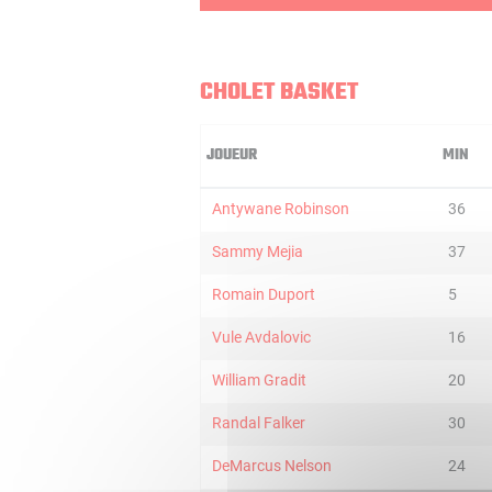
CHOLET BASKET
JOUEUR
MIN
Antywane Robinson
36
Sammy Mejia
37
Romain Duport
5
Vule Avdalovic
16
William Gradit
20
Randal Falker
30
DeMarcus Nelson
24