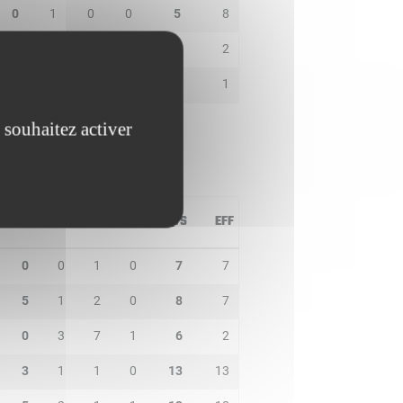
0
1
0
0
5
8
0
0
0
0
2
2
0
0
1
1
0
1
 souhaitez activer
PD
IN
BP
CO
PTS
EFF
0
0
1
0
7
7
5
1
2
0
8
7
0
3
7
1
6
2
3
1
1
0
13
13