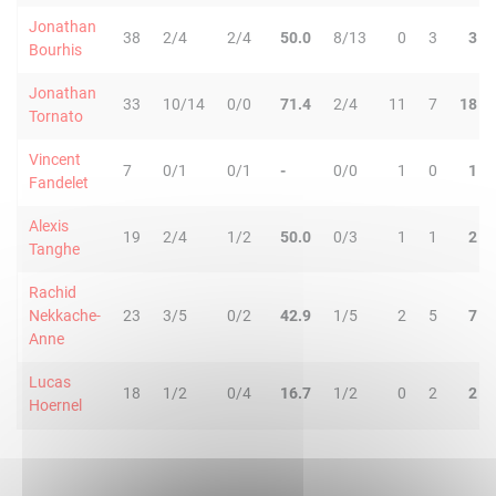
Jonathan
38
2/4
2/4
50.0
8/13
0
3
3
Bourhis
Jonathan
33
10/14
0/0
71.4
2/4
11
7
18
Tornato
Vincent
7
0/1
0/1
-
0/0
1
0
1
Fandelet
Alexis
19
2/4
1/2
50.0
0/3
1
1
2
Tanghe
Rachid
Nekkache-
23
3/5
0/2
42.9
1/5
2
5
7
Anne
Lucas
18
1/2
0/4
16.7
1/2
0
2
2
Hoernel