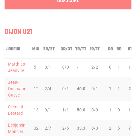
BOXSCORE
DIJON U21
JOUEUR
MIN
2R/2T
3R/3T
TR/TT
1R/1T
RO
RD
RT
Matthias
5
0/1
0/0
-
2/2
0
1
1
Jeanville
Jean-
Ousmane
12
2/4
0/1
40.0
0/1
1
1
2
Gueye
Clement
13
0/1
1/1
50.0
0/0
1
0
1
Leotard
Benjamin
32
2/7
2/5
33.3
0/0
2
5
7
Monclar