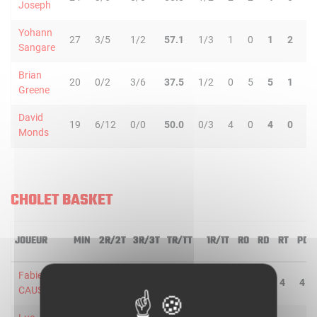
Joseph
Yohann
27
3/5
1/2
57.1
1/3
1
0
1
2
3
Sangare
Brian
20
0/2
3/6
37.5
1/2
0
5
5
1
2
Greene
David
19
6/12
0/0
50.0
0/3
4
0
4
0
0
Monds
CHOLET BASKET
JOUEUR
MIN
2R/2T
3R/3T
TR/TT
1R/1T
RO
RD
RT
PD
Fabien
37
3/5
4/6
63.6
0/0
1
3
4
4
CAUSEUR