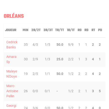
ORLÉANS
JOUEUR
MIN
2R/2T
3R/3T
TR/TT
1R/1T
RO
RD
RT
PD
IN
Cedrick
35
4/5
1/5
50.0
9/9
1
1
2
2
3
Banks
Amara
30
2/9
1/3
25.0
2/2
1
3
4
1
0
Sy
Maleye
19
2/5
1/1
50.0
1/2
2
2
4
2
1
N'Doye
Marc-
Antoine
26
0/0
0/1
-
1/2
2
1
3
5
1
Pellin
Georgi
24
3/6
0/0
50.0
1/2
2
2
4
0
1