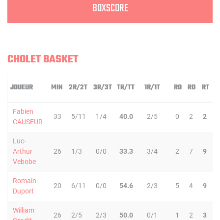
BOXSCORE
CHOLET BASKET
JOUEUR
MIN
2R/2T
3R/3T
TR/TT
1R/1T
RO
RD
RT
P
Fabien
33
5/11
1/4
40.0
2/5
0
2
2
CAUSEUR
Luc-
Arthur
26
1/3
0/0
33.3
3/4
2
7
9
Vebobe
Romain
20
6/11
0/0
54.6
2/3
5
4
9
Duport
William
26
2/5
2/3
50.0
0/1
1
2
3