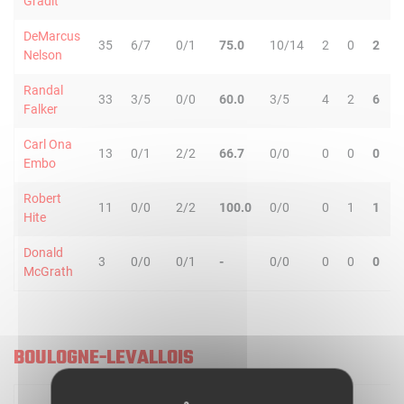
Gradit
DeMarcus
35
6/7
0/1
75.0
10/14
2
0
2
Nelson
Randal
33
3/5
0/0
60.0
3/5
4
2
6
Falker
Carl Ona
13
0/1
2/2
66.7
0/0
0
0
0
Embo
Robert
11
0/0
2/2
100.0
0/0
0
1
1
Hite
Donald
3
0/0
0/1
-
0/0
0
0
0
McGrath
BOULOGNE-LEVALLOIS