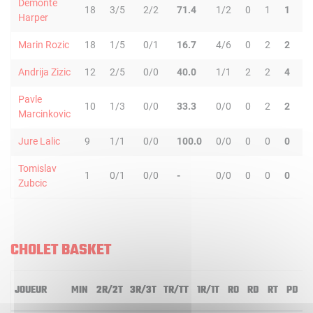
Demonte
18
3/5
2/2
71.4
1/2
0
1
1
0
Harper
Marin Rozic
18
1/5
0/1
16.7
4/6
0
2
2
0
Andrija Zizic
12
2/5
0/0
40.0
1/1
2
2
4
0
Pavle
10
1/3
0/0
33.3
0/0
0
2
2
1
Marcinkovic
Jure Lalic
9
1/1
0/0
100.0
0/0
0
0
0
0
Tomislav
1
0/1
0/0
-
0/0
0
0
0
0
Zubcic
CHOLET BASKET
JOUEUR
MIN
2R/2T
3R/3T
TR/TT
1R/1T
RO
RD
RT
PD
I