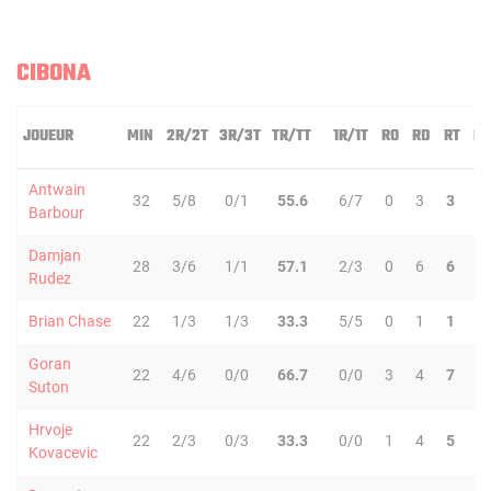
CIBONA
JOUEUR
MIN
2R/2T
3R/3T
TR/TT
1R/1T
RO
RD
RT
PD
Antwain
32
5/8
0/1
55.6
6/7
0
3
3
3
Barbour
Damjan
28
3/6
1/1
57.1
2/3
0
6
6
1
Rudez
Brian Chase
22
1/3
1/3
33.3
5/5
0
1
1
1
Goran
22
4/6
0/0
66.7
0/0
3
4
7
1
Suton
Hrvoje
22
2/3
0/3
33.3
0/0
1
4
5
1
Kovacevic