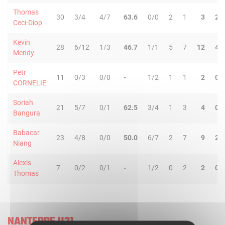
Thomas
30
3/4
4/7
63.6
0/0
2
1
3
2
Ceci-Diop
Kevin
28
6/12
1/3
46.7
1/1
5
7
12
4
Mendy
Petr
11
0/3
0/0
-
1/2
1
1
2
0
CORNELIE
Soriah
21
5/7
0/1
62.5
3/4
1
3
4
0
Bangura
Babacar
23
4/8
0/0
50.0
6/7
2
7
9
2
Niang
Alexis
7
0/2
0/1
-
1/2
0
2
2
0
Thomas
NANTERRE U21