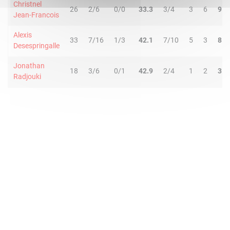
Christnel
26
2/6
0/0
33.3
3/4
3
6
9
Jean-Francois
Alexis
33
7/16
1/3
42.1
7/10
5
3
8
Desespringalle
Jonathan
18
3/6
0/1
42.9
2/4
1
2
3
Radjouki