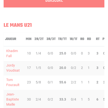
BOXSCORE
LE MANS U21
JOUEUR
MIN
2R/2T
3R/3T
TR/TT
1R/1T
RO
RD
RT
PD
Khadim
10
1/4
0/0
25.0
0/0
0
3
3
0
Fall
Jordy
17
1/5
0/0
20.0
0/2
2
1
3
0
Voudisat
Tom
23
5/8
0/1
55.6
2/2
1
1
2
3
Foucault
Jean-
Baptiste
30
2/4
0/2
33.3
0/4
1
5
6
5
Maille