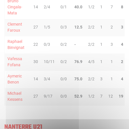
Bruno
Cingala-
14
2/4
0/1
40.0
1/2
1
7
8
Mata
Clement
27
1/5
0/3
12.5
2/2
1
2
3
Faroux
Raphael
22
0/3
0/2
-
2/2
1
3
4
Binvignat
Vafessa
30
10/11
0/2
76.9
4/5
1
1
2
Fofana
Aymeric
14
3/4
0/0
75.0
2/2
3
1
4
Benon
Michael
27
9/17
0/0
52.9
1/2
7
12
19
Kessens
NANTERRE U21