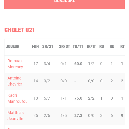
BOXSCORE
CHOLET U21
JOUEUR
MIN
2R/2T
3R/3T
TR/TT
1R/1T
RO
RD
RT
Romuald
17
3/4
0/1
60.0
1/2
0
1
1
Morency
Antoine
14
0/2
0/0
-
0/0
0
2
2
Chevrier
Kadri
10
5/7
1/1
75.0
2/2
1
0
1
Manroufou
Matthias
25
2/6
1/5
27.3
0/0
3
6
9
Jeanville