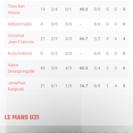
Theo Ben
19
2/4
0/1
40.0
0/0
0
0
0
Aissou
Willyam Sako
4
0/0
0/0
-
0/0
0
0
0
Christnel
21
2/3
0/0
66.7
2/2
0
4
4
Jean-Francois
Rudy Robinel
9
0/2
0/0
-
0/0
0
0
0
Alexis
40
5/6
4/9
60.0
3/4
3
3
6
Desespringalle
Jonathan
21
0/1
1/5
16.7
0/0
1
4
5
Radjouki
LE MANS U21