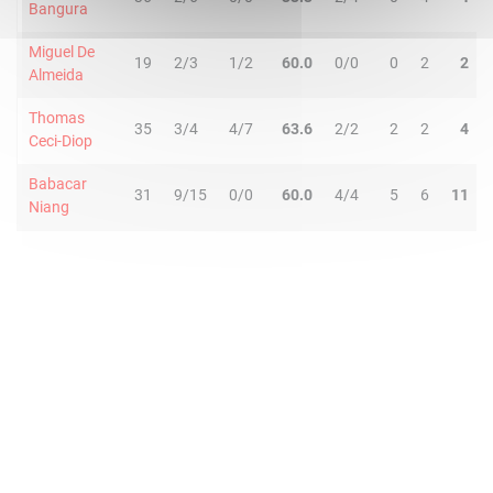
Bangura
Miguel De
19
2/3
1/2
60.0
0/0
0
2
2
Almeida
Thomas
35
3/4
4/7
63.6
2/2
2
2
4
Ceci-Diop
Babacar
31
9/15
0/0
60.0
4/4
5
6
11
Niang