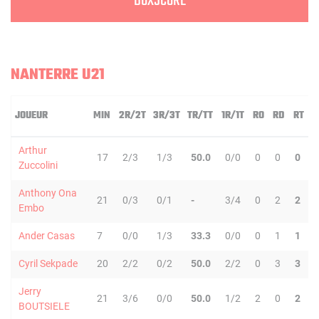
BOXSCORE
NANTERRE U21
JOUEUR
MIN
2R/2T
3R/3T
TR/TT
1R/1T
RO
RD
RT
P
Arthur
17
2/3
1/3
50.0
0/0
0
0
0
Zuccolini
Anthony Ona
21
0/3
0/1
-
3/4
0
2
2
Embo
Ander Casas
7
0/0
1/3
33.3
0/0
0
1
1
Cyril Sekpade
20
2/2
0/2
50.0
2/2
0
3
3
Jerry
21
3/6
0/0
50.0
1/2
2
0
2
BOUTSIELE