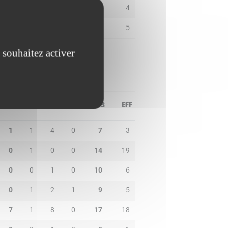
1
0
1
0
6
4
1
0
2
0
2
5
 souhaitez activer
PD
IN
BP
CO
PTS
EFF
1
1
4
0
7
3
0
1
0
0
14
19
0
0
1
0
10
6
0
1
2
1
9
5
7
1
8
0
17
18