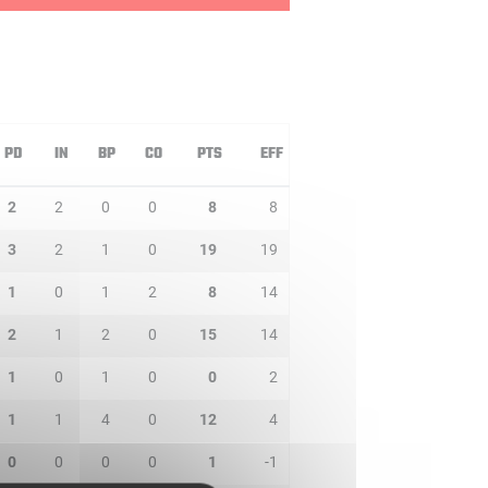
PD
IN
BP
CO
PTS
EFF
2
2
0
0
8
8
3
2
1
0
19
19
1
0
1
2
8
14
2
1
2
0
15
14
1
0
1
0
0
2
1
1
4
0
12
4
0
0
0
0
1
-1