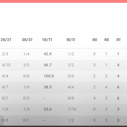
2R/2T
3R/3T
TR/TT
1R/1T
RO
RD
RT
2/3
1/4
42.9
1/2
0
1
1
4/10
3/5
46.7
2/2
3
1
4
4/4
0/0
100.0
0/0
2
2
4
4/7
1/6
38.5
4/4
2
4
6
0/1
0/3
-
0/0
4
2
6
1/3
1/5
25.0
7/10
0
3
3
0/3
0/1
-
1/2
0
3
3