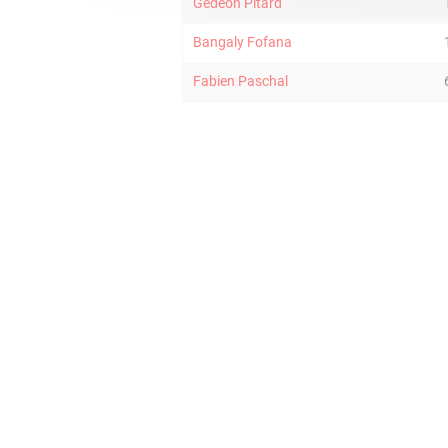
Gedeon Pitard
Bangaly Fofana
Fabien Paschal