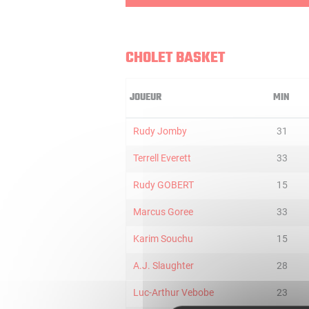
CHOLET BASKET
JOUEUR
MIN
Rudy Jomby
31
Terrell Everett
33
Rudy GOBERT
15
Marcus Goree
33
Karim Souchu
15
A.J. Slaughter
28
Luc-Arthur Vebobe
23