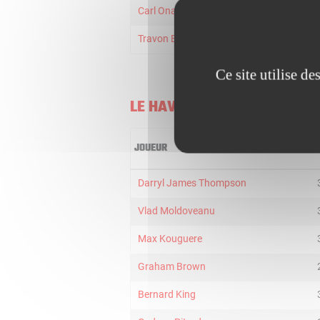
Carl Ona Embo
11
Travon Bryant
11
Ce site utilise d
LE HAVRE
JOUEUR
M
Darryl James Thompson
Vlad Moldoveanu
Max Kouguere
Graham Brown
Bernard King