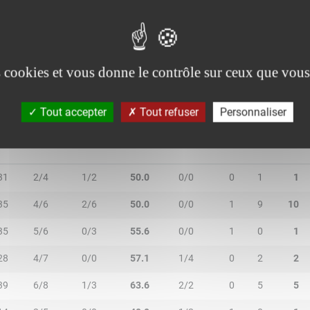
0/2
2/3
40.0
0/0
0
1
1
1/1
0/0
100.0
0/0
0
4
4
es cookies et vous donne le contrôle sur ceux que vous
Tout accepter
Tout refuser
Personnaliser
IN
2R/2T
3R/3T
TR/TT
1R/1T
RO
RD
RT
31
2/4
1/2
50.0
0/0
0
1
1
35
4/6
2/6
50.0
0/0
1
9
10
35
5/6
0/3
55.6
0/0
1
0
1
28
4/7
0/0
57.1
1/4
0
2
2
39
6/8
1/3
63.6
2/2
0
5
5