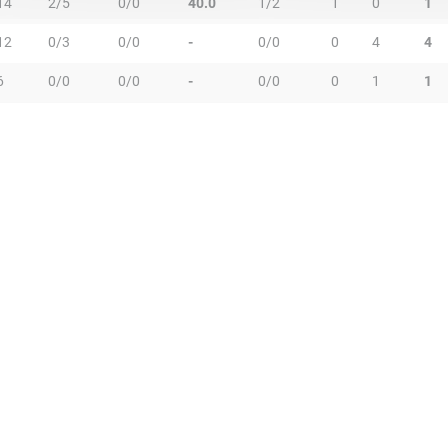
14
2/5
0/0
40.0
1/2
1
0
1
12
0/3
0/0
-
0/0
0
4
4
6
0/0
0/0
-
0/0
0
1
1