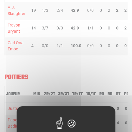
A.J.
19
1/3
2/4
42.9
0/0
0
2
2
2
Slaughter
Travon
14
3/7
0/0
42.9
1/1
0
0
0
2
Bryant
Carl Ona
4
0/0
1/1
100.0
0/0
0
0
0
0
Embo
POITIERS
JOUEUR
MIN
2R/2T
3R/3T
TR/TT
1R/1T
RO
RD
RT
PD
Justin Gray
27
4/8
3/8
43.8
5/6
0
0
0
0
Pape
17
1/3
0/0
33.3
0/0
2
2
4
0
Badiane