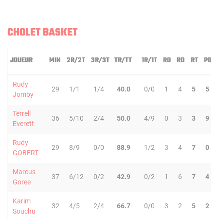
CHOLET BASKET
JOUEUR
MIN
2R/2T
3R/3T
TR/TT
1R/1T
RO
RD
RT
PD
Rudy
29
1/1
1/4
40.0
0/0
1
4
5
5
Jomby
Terrell
36
5/10
2/4
50.0
4/9
0
3
3
9
Everett
Rudy
29
8/9
0/0
88.9
1/2
3
4
7
0
GOBERT
Marcus
37
6/12
0/2
42.9
0/2
1
6
7
4
Goree
Karim
32
4/5
2/4
66.7
0/0
3
2
5
2
Souchu