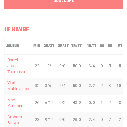
BOXSCORE
LE HAVRE
JOUEUR
MIN
2R/2T
3R/3T
TR/TT
1R/1T
RO
RD
RT
Darryl
James
22
1/2
0/0
50.0
3/4
0
5
5
Thompson
Vlad
32
3/6
2/4
50.0
2/2
2
8
10
Moldoveanu
Max
26
6/12
0/2
42.9
0/0
1
2
3
Kouguere
Graham
28
9/12
0/0
75.0
2/4
0
7
7
Brown