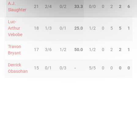
A.J.
21
2/4
0/2
33.3
0/0
0
2
2
6
Slaughter
Luc-
Arthur
18
1/3
0/1
25.0
1/2
0
5
5
1
Vebobe
Travon
17
3/6
1/2
50.0
1/2
0
2
2
1
Bryant
Derrick
15
0/1
0/3
-
5/5
0
0
0
0
Obasohan