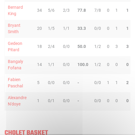
Bernard
34
5/6
2/3
77.8
7/8
0
1
1
King
Bryant
20
1/5
1/1
33.3
0/0
0
1
1
Smith
Gedeon
18
2/4
0/0
50.0
1/2
0
3
3
Pitard
Bangaly
14
1/1
0/0
100.0
1/2
0
0
0
Fofana
Fabien
5
0/0
0/0
-
0/0
1
1
2
Paschal
Alexandre
1
0/1
0/0
-
0/0
0
0
0
N'doye
CHOLET BASKET