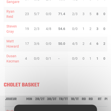
Sangare
Ryan
23
5/7
0/0
71.4
2/3
3
5
8
0
Reid
Steven
19
2/3
4/8
54.6
0/0
1
2
3
0
Gray
Matt
17
3/6
0/0
50.0
4/5
2
4
6
2
Howard
Dusan
4
0/0
0/1
-
0/0
0
1
1
0
Kecman
CHOLET BASKET
JOUEUR
MIN
2R/2T
3R/3T
TR/TT
1R/1T
RO
RD
RT
PD