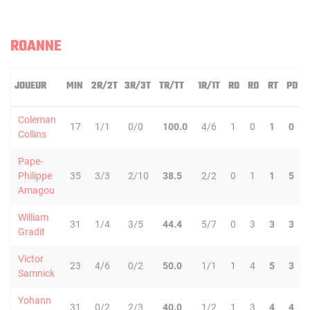
ROANNE
JOUEUR
MIN
2R/2T
3R/3T
TR/TT
1R/1T
RO
RD
RT
PD
Coleman
17
1/1
0/0
100.0
4/6
1
0
1
0
Collins
Pape-
Philippe
35
3/3
2/10
38.5
2/2
0
1
1
5
Amagou
William
31
1/4
3/5
44.4
5/7
0
3
3
3
Gradit
Victor
23
4/6
0/2
50.0
1/1
1
4
5
3
Samnick
Yohann
31
0/2
2/3
40.0
1/2
1
3
4
4