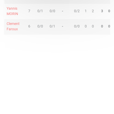
Yannis
7
0/1
0/0
-
0/2
1
2
3
0
MORIN
Clement
6
0/0
0/1
-
0/0
0
0
0
0
Faroux