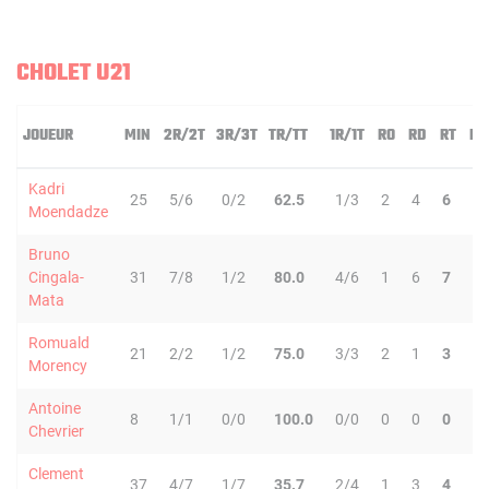
CHOLET U21
JOUEUR
MIN
2R/2T
3R/3T
TR/TT
1R/1T
RO
RD
RT
PD
Kadri
25
5/6
0/2
62.5
1/3
2
4
6
1
Moendadze
Bruno
Cingala-
31
7/8
1/2
80.0
4/6
1
6
7
2
Mata
Romuald
21
2/2
1/2
75.0
3/3
2
1
3
0
Morency
Antoine
8
1/1
0/0
100.0
0/0
0
0
0
0
Chevrier
Clement
37
4/7
1/7
35.7
2/4
1
3
4
4