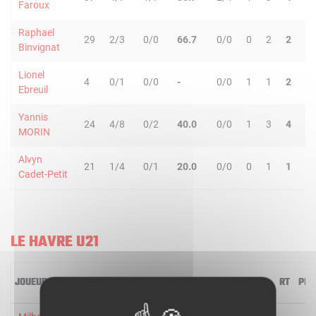
Faroux
Raphael
29
2/3
0/0
66.7
0/0
0
2
2
2
Binvignat
Lionel
4
0/1
0/0
-
0/0
1
1
2
0
Ebreuil
Yannis
24
4/8
0/2
40.0
0/0
1
3
4
1
MORIN
Alvyn
21
1/4
0/1
20.0
0/0
0
1
1
0
Cadet-Petit
LE HAVRE U21
JOUEUR
MIN
2R/2T
3R/3T
TR/TT
1R/1T
RO
RD
RT
PD