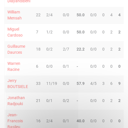
Diayandibeni
William
22
2/4
0/0
50.0
0/0
0
4
4
Mensah
Miguel
7
1/2
0/0
50.0
0/0
0
2
2
Cardoso
Guillaume
18
0/2
2/7
22.2
0/0
0
2
2
Daurces
Warren
6
0/0
0/1
-
0/0
0
0
0
Racine
Jerry
33
11/19
0/0
57.9
4/5
3
6
9
BOUTSIELE
Jonathan
21
0/1
0/2
-
0/0
0
2
2
Radjouki
Jean-
Francois
16
2/4
0/1
40.0
0/0
0
0
0
Basileu