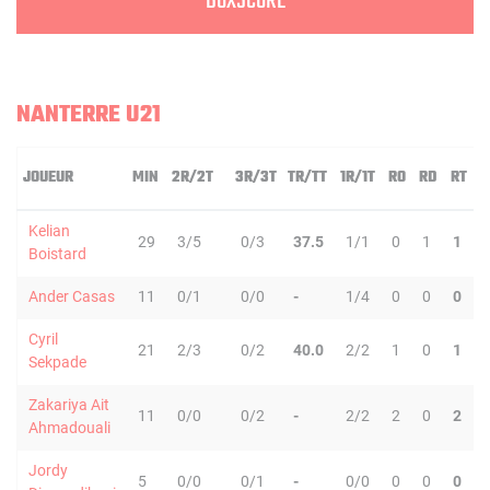
BOXSCORE
NANTERRE U21
JOUEUR
MIN
2R/2T
3R/3T
TR/TT
1R/1T
RO
RD
RT
P
Kelian
29
3/5
0/3
37.5
1/1
0
1
1
Boistard
Ander Casas
11
0/1
0/0
-
1/4
0
0
0
Cyril
21
2/3
0/2
40.0
2/2
1
0
1
Sekpade
Zakariya Ait
11
0/0
0/2
-
2/2
2
0
2
Ahmadouali
Jordy
5
0/0
0/1
-
0/0
0
0
0