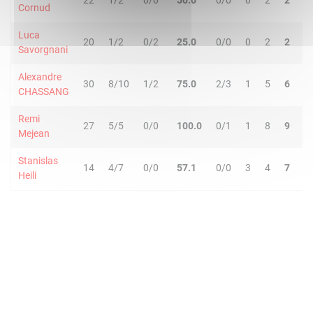
22
1/2
0/0
50.0
0/0
0
2
2
4
Cornud
Luca
20
1/2
0/2
25.0
0/0
0
2
2
2
Savorgnani
Alexandre
30
8/10
1/2
75.0
2/3
1
5
6
3
CHASSANG
Remi
27
5/5
0/0
100.0
0/1
1
8
9
2
Mejean
Stanislas
14
4/7
0/0
57.1
0/0
3
4
7
0
Heili