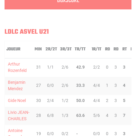
BOXSCORE
LDLC ASVEL U21
JOUEUR
MIN
2R/2T
3R/3T
TR/TT
1R/1T
RO
RD
RT
PD
Arthur
31
1/1
2/6
42.9
2/2
0
3
3
3
Rozenfeld
Benjamin
27
0/0
2/6
33.3
4/4
1
3
4
5
Mendez
Gide Noel
30
2/4
1/2
50.0
4/4
2
3
5
4
Livio JEAN-
28
6/8
1/3
63.6
5/6
4
3
7
1
CHARLES
Antoine
19
0/0
0/2
-
0/0
0
3
3
1