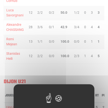
Cornud
Luca
12
2/2
0/2
50.0
1/2
0
3
3
1
Savorgnani
Alexandre
28
3/6
0/1
42.9
3/4
0
4
4
1
CHASSANG
Remi
13
1/1
0/0
100.0
0/0
0
1
1
0
Mejean
Stanislas
12
2/2
0/0
100.0
2/3
1
4
5
1
Heili
DIJON U21
JOUEUR
MIN
2R/2T
3R/3T
TR/TT
1R/1T
RO
RD
RT
PD
Ugo Bajeux
26
4/7
0/0
57.1
0/0
2
3
5
2