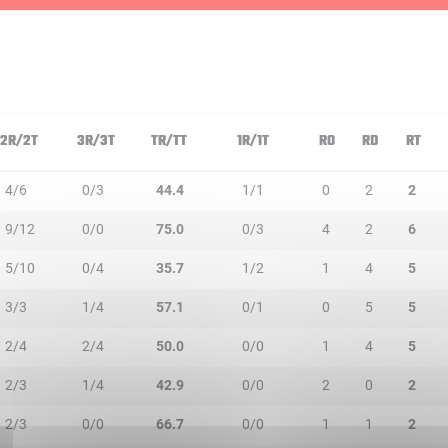
2R/2T
3R/3T
TR/TT
1R/1T
RO
RD
RT
4/6
0/3
44.4
1/1
0
2
2
9/12
0/0
75.0
0/3
4
2
6
5/10
0/4
35.7
1/2
1
4
5
3/3
1/4
57.1
0/1
0
5
5
2/4
2/4
50.0
0/0
1
4
5
2/3
1/4
42.9
0/0
2
0
2
2/3
0/0
66.7
0/0
1
1
2