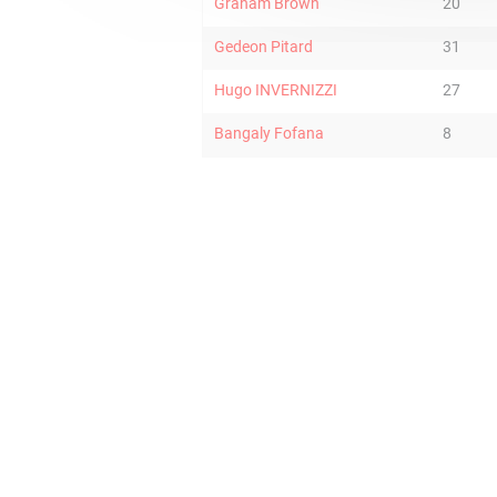
Graham Brown
20
Gedeon Pitard
31
Hugo INVERNIZZI
27
Bangaly Fofana
8