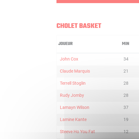
CHOLET BASKET
JOUEUR
MIN
John Cox
34
Claude Marquis
21
Terrell Stoglin
28
Rudy Jomby
28
Lamayn Wilson
37
Lamine Kante
19
Steeve Ho You Fat
12