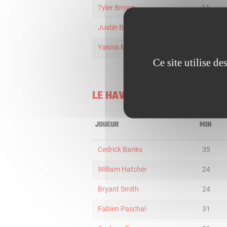
Tyler Brown
11
Justin Burrell
5
Yannis MORIN
5
Ce site utilise d
LE HAVRE
JOUEUR
MIN
Cedrick Banks
35
William Hatcher
24
Bryant Smith
24
Fabien Paschal
31