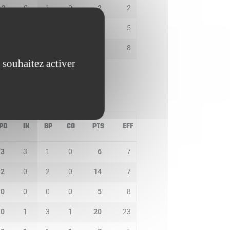
2
0
1
0
2
2
0
0
0
0
4
5
0
0
0
0
6
8
 souhaitez activer
PD
IN
BP
CO
PTS
EFF
3
3
1
0
6
7
2
0
2
0
14
7
0
0
0
0
5
8
0
1
3
1
20
23