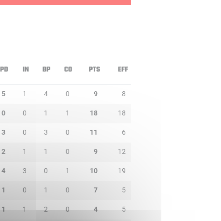
PD
IN
BP
CO
PTS
EFF
5
1
4
0
9
8
0
0
1
1
18
18
3
0
3
0
11
6
2
1
1
0
9
12
4
3
0
1
10
19
1
0
1
0
7
5
1
1
2
0
4
5