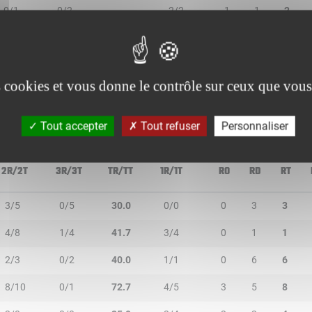
0/1
0/2
-
2/2
1
1
2
2/2
0/0
100.0
0/0
1
0
1
3/4
0/0
75.0
0/0
0
3
3
es cookies et vous donne le contrôle sur ceux que vous
Tout accepter
Tout refuser
Personnaliser
2R/2T
3R/3T
TR/TT
1R/1T
RO
RD
RT
3/5
0/5
30.0
0/0
0
3
3
4/8
1/4
41.7
3/4
0
1
1
2/3
0/2
40.0
1/1
0
6
6
8/10
0/1
72.7
4/5
3
5
8