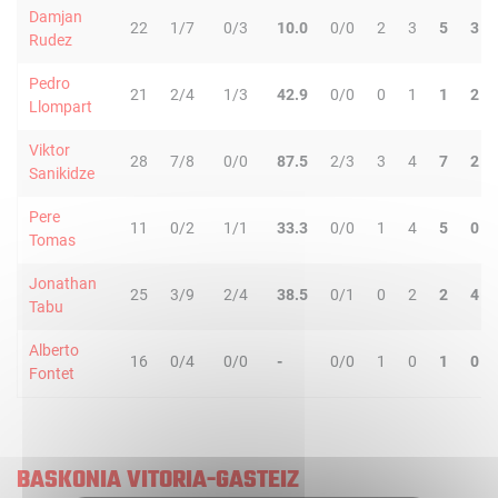
Damjan
22
1/7
0/3
10.0
0/0
2
3
5
3
Rudez
Pedro
21
2/4
1/3
42.9
0/0
0
1
1
2
Llompart
Viktor
28
7/8
0/0
87.5
2/3
3
4
7
2
Sanikidze
Pere
11
0/2
1/1
33.3
0/0
1
4
5
0
Tomas
Jonathan
25
3/9
2/4
38.5
0/1
0
2
2
4
Tabu
Alberto
16
0/4
0/0
-
0/0
1
0
1
0
Fontet
BASKONIA VITORIA-GASTEIZ