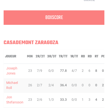
BOXSCORE
CASADEMONT ZARAGOZA
JOUEUR
MIN
2R/2T
3R/3T
TR/TT
1R/1T
RO
RD
RT
PD
Joseph
23
7/9
0/0
77.8
4/7
2
6
8
0
Jones
Michael
26
2/7
2/4
36.4
0/0
0
0
0
2
Roll
Jon
23
2/6
1/3
33.3
0/0
1
3
4
2
Stefansson