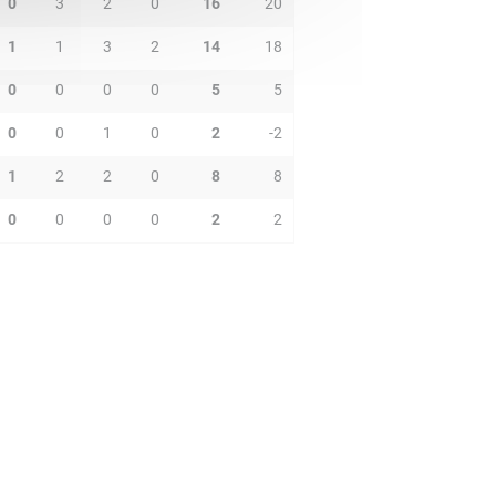
0
3
2
0
16
20
1
1
3
2
14
18
0
0
0
0
5
5
0
0
1
0
2
-2
1
2
2
0
8
8
0
0
0
0
2
2