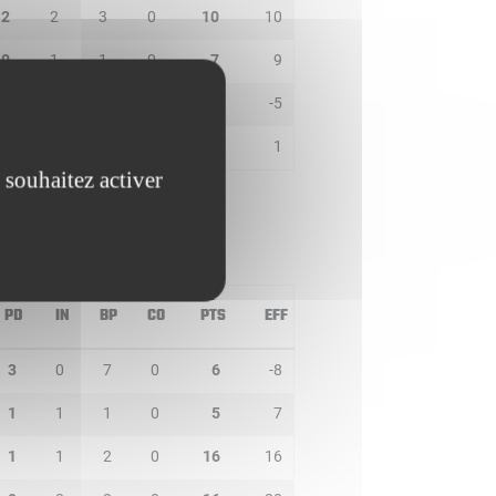
2
2
3
0
10
10
0
1
1
0
7
9
0
0
3
0
2
-5
0
0
0
0
2
1
 souhaitez activer
PD
IN
BP
CO
PTS
EFF
3
0
7
0
6
-8
1
1
1
0
5
7
1
1
2
0
16
16