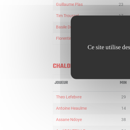
Guillaume Plas
23
Tim Troussel
17
Basile Drouet
16
Florentin Tavernier
4
Ce site utilise d
CHALON U21
JOUEUR
MIN
Theo Lefebvre
29
Antoine Heaulme
14
Assane Ndoye
38