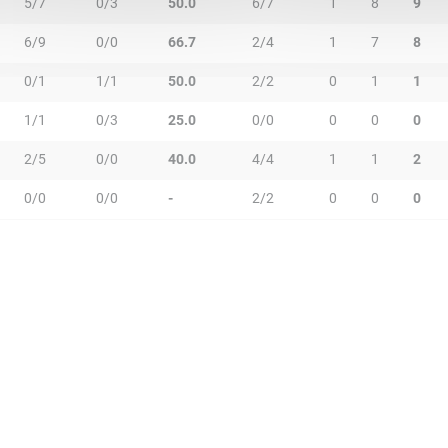
5/7
0/3
50.0
6/7
1
8
9
6/9
0/0
66.7
2/4
1
7
8
0/1
1/1
50.0
2/2
0
1
1
1/1
0/3
25.0
0/0
0
0
0
2/5
0/0
40.0
4/4
1
1
2
0/0
0/0
-
2/2
0
0
0