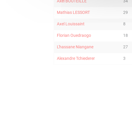
Axel BOUTEILLE
34
Mathias LESSORT
29
Axel Louissaint
8
Florian Ouedraogo
18
L'hassane Niangane
27
Alexandre Tchiederer
3