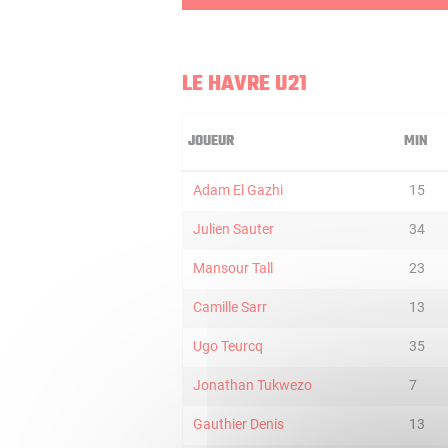
LE HAVRE U21
JOUEUR
MIN
Adam El Gazhi
15
Julien Sauter
34
Mansour Tall
23
Camille Sarr
13
Ugo Teurcq
35
Jonathan Tukwezo
7
Gauthier Denis
13