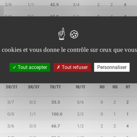
2/6
1/1
42.9
3/4
2
2
4
3/4
0/1
60.0
1/1
0
4
4
0/1
0/4
-
2/2
0
1
1
1/1
0/1
50.0
0/0
0
0
0
es cookies et vous donne le contrôle sur ceux que vous
Tout accepter
Tout refuser
Personnaliser
2R/2T
3R/3T
TR/TT
1R/1T
RO
RD
RT
3/7
0/2
33.3
0/6
0
2
2
0/0
1/1
100.0
2/2
0
1
1
3/6
3/3
66.7
1/2
2
2
4