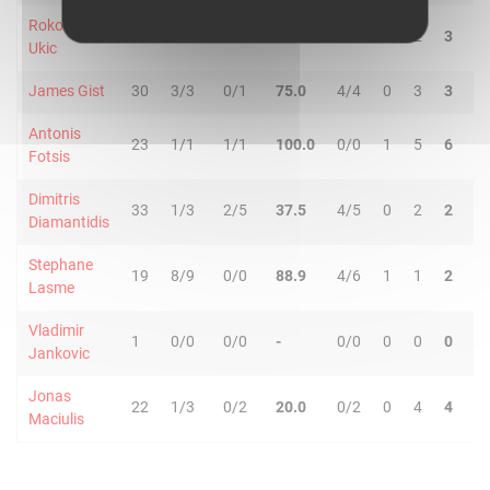
Roko Leni
30
2/8
0/3
18.2
0/0
1
2
3
1
Ukic
James Gist
30
3/3
0/1
75.0
4/4
0
3
3
1
Antonis
23
1/1
1/1
100.0
0/0
1
5
6
0
Fotsis
Dimitris
33
1/3
2/5
37.5
4/5
0
2
2
9
Diamantidis
Stephane
19
8/9
0/0
88.9
4/6
1
1
2
1
Lasme
Vladimir
1
0/0
0/0
-
0/0
0
0
0
0
Jankovic
Jonas
22
1/3
0/2
20.0
0/2
0
4
4
2
Maciulis