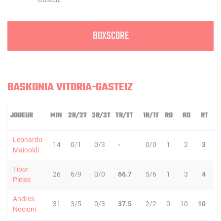
BOXSCORE
BASKONIA VITORIA-GASTEIZ
JOUEUR
MIN
2R/2T
3R/3T
TR/TT
1R/1T
RO
RD
RT
P
Leonardo
14
0/1
0/3
-
0/0
1
2
3
1
Mainoldi
Tibor
26
6/9
0/0
66.7
5/6
1
3
4
0
Pleiss
Andres
31
3/5
0/3
37.5
2/2
0
10
10
2
Nocioni