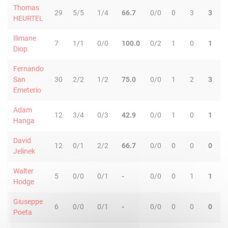
Thomas
29
5/5
1/4
66.7
0/0
0
3
3
6
HEURTEL
Ilimane
7
1/1
0/0
100.0
0/2
1
0
1
0
Diop
Fernando
San
30
2/2
1/2
75.0
0/0
1
2
3
0
Emeterio
Adam
12
3/4
0/3
42.9
0/0
1
0
1
2
Hanga
David
12
0/1
2/2
66.7
0/0
0
0
0
0
Jelinek
Walter
5
0/0
0/1
-
0/0
0
1
1
0
Hodge
Giuseppe
6
0/0
0/1
-
0/0
0
0
0
0
Poeta