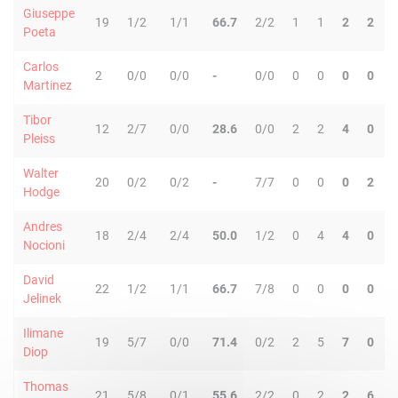
Giuseppe
19
1/2
1/1
66.7
2/2
1
1
2
2
Poeta
Carlos
2
0/0
0/0
-
0/0
0
0
0
0
Martinez
Tibor
12
2/7
0/0
28.6
0/0
2
2
4
0
Pleiss
Walter
20
0/2
0/2
-
7/7
0
0
0
2
Hodge
Andres
18
2/4
2/4
50.0
1/2
0
4
4
0
Nocioni
David
22
1/2
1/1
66.7
7/8
0
0
0
0
Jelinek
Ilimane
19
5/7
0/0
71.4
0/2
2
5
7
0
Diop
Thomas
21
5/8
0/1
55.6
2/2
0
2
2
6