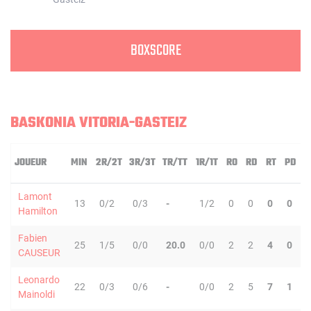
BOXSCORE
BASKONIA VITORIA-GASTEIZ
JOUEUR
MIN
2R/2T
3R/3T
TR/TT
1R/1T
RO
RD
RT
PD
I
Lamont
13
0/2
0/3
-
1/2
0
0
0
0
Hamilton
Fabien
25
1/5
0/0
20.0
0/0
2
2
4
0
CAUSEUR
Leonardo
22
0/3
0/6
-
0/0
2
5
7
1
Mainoldi