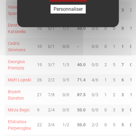
Vassilis
Personnaliser
24
2/4
2/5
44.4
3/4
0
3
3
7
Spanoulis
Dimitrios
10
0/1
1/1
50.0
0/0
0
0
0
1
Katsivelis
Cedric
10
0/1
0/0
-
0/0
0
1
1
0
Simmons
Georgios
19
3/7
1/3
40.0
0/0
2
5
7
0
Printezis
Matt Lojeski
26
2/2
3/5
71.4
4/6
1
5
6
1
Bryant
21
7/8
0/0
87.5
0/3
1
2
3
1
Dunston
Mirza Begic
9
2/4
0/0
50.0
0/0
0
3
3
0
Efstratios
22
3/6
1/2
50.0
2/2
0
5
5
0
Perperoglou