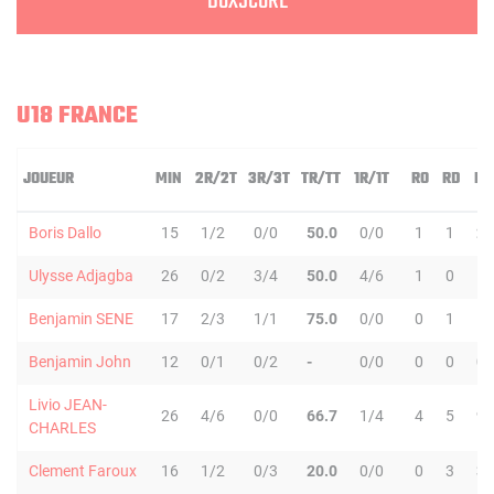
BOXSCORE
U18 FRANCE
JOUEUR
MIN
2R/2T
3R/3T
TR/TT
1R/1T
RO
RD
RT
Boris Dallo
15
1/2
0/0
50.0
0/0
1
1
2
Ulysse Adjagba
26
0/2
3/4
50.0
4/6
1
0
1
Benjamin SENE
17
2/3
1/1
75.0
0/0
0
1
1
Benjamin John
12
0/1
0/2
-
0/0
0
0
0
Livio JEAN-
26
4/6
0/0
66.7
1/4
4
5
9
CHARLES
Clement Faroux
16
1/2
0/3
20.0
0/0
0
3
3