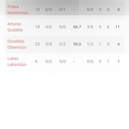
Rokas
10
0/0
0/1
-
0/0
0
0
0
0
Narkevicius
Arturas
18
4/6
0/0
66.7
3/6
5
6
11
0
Gudaitis
Osvaldas
23
5/8
0/2
50.0
1/2
1
5
6
0
Olisevicius
Lukas
6
0/0
0/0
-
0/0
0
1
1
1
Lekavicius