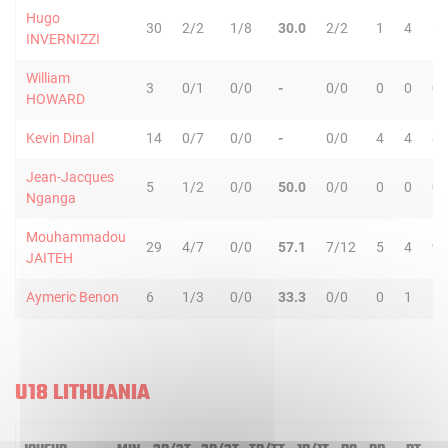
Hugo
30
2/2
1/8
30.0
2/2
1
4
5
INVERNIZZI
William
3
0/1
0/0
-
0/0
0
0
0
HOWARD
Kevin Dinal
14
0/7
0/0
-
0/0
4
4
8
Jean-Jacques
5
1/2
0/0
50.0
0/0
0
0
0
Nganga
Mouhammadou
29
4/7
0/0
57.1
7/12
5
4
9
JAITEH
Aymeric Benon
6
1/3
0/0
33.3
0/0
0
1
1
U18 LITHUANIA