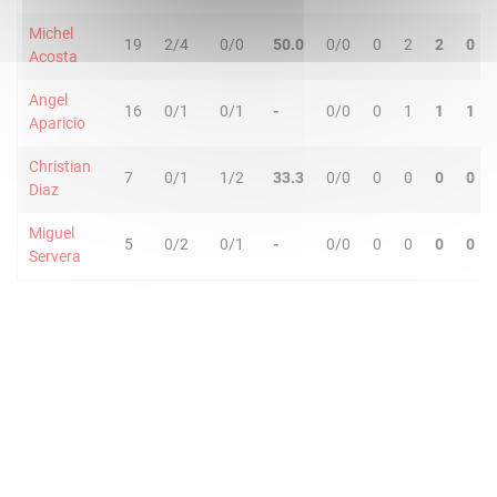
Michel
19
2/4
0/0
50.0
0/0
0
2
2
0
Acosta
Angel
16
0/1
0/1
-
0/0
0
1
1
1
Aparicio
Christian
7
0/1
1/2
33.3
0/0
0
0
0
0
Diaz
Miguel
5
0/2
0/1
-
0/0
0
0
0
0
Servera