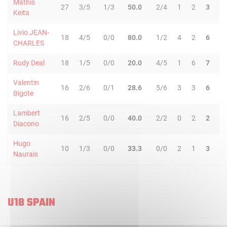
Mathis
27
3/5
1/3
50.0
2/4
1
2
3
0
Keita
Livio JEAN-
18
4/5
0/0
80.0
1/2
4
2
6
1
CHARLES
Rudy Deal
18
1/5
0/0
20.0
4/5
1
6
7
1
Valentin
16
2/6
0/1
28.6
5/6
3
3
6
2
Bigote
Lambert
16
2/5
0/0
40.0
2/2
0
2
2
1
Diacono
Hugo
10
1/3
0/0
33.3
0/0
2
1
3
0
Naurais
U18 SPAIN