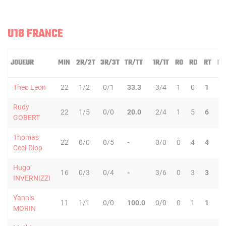
U18 FRANCE
JOUEUR
MIN
2R/2T
3R/3T
TR/TT
1R/1T
RO
RD
RT
PD
Theo Leon
22
1/2
0/1
33.3
3/4
1
0
1
2
Rudy
22
1/5
0/0
20.0
2/4
1
5
6
0
GOBERT
Thomas
22
0/0
0/5
-
0/0
0
4
4
0
Ceci-Diop
Hugo
16
0/3
0/4
-
3/6
0
3
3
0
INVERNIZZI
Yannis
11
1/1
0/0
100.0
0/0
0
1
1
0
MORIN